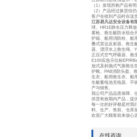
（1）发现所购产品有
（2）产品经过换货但
客户在收到产品时在送
江苏易凡达安全设备有
球、HR1E静水压力释
雾枪、救生艇防水组合开
护箱、船用消防栓、船用信
叠式雷达反射器、救生
器、漂浮水上救生绳、YF
正压式空气呼吸器、救生艇磁
E100应急示位标EPI
放式及斜抛式气胀救生筏筏
护靴、PAB消防头盔、
生衣、船用救生衣、船用
生艇蓄电池充电器、不锈钢灭
产与销售。
我公司产品品质保障、
供货有效期内产品，提
每一次的好评都是对我
料、生产、售前、仓库
欢迎广大顾客前来放心
在线咨询