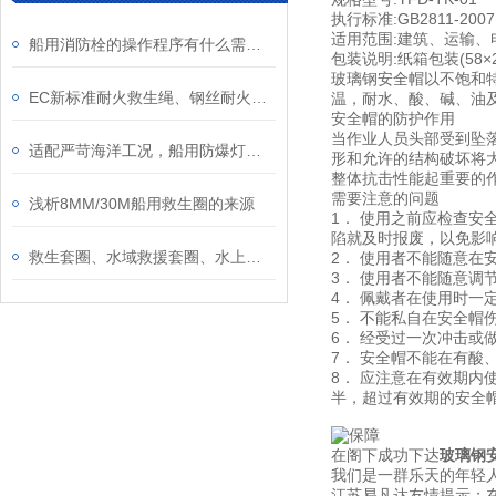
执行标准:GB2811-2007
适用范围:建筑、运输
船用消防栓的操作程序有什么需要注意的？
包装说明:纸箱包装(58×2
玻璃钢安全帽以不饱和
EC新标准耐火救生绳、钢丝耐火绳、专业逃生绳、消防员装备防火绳
温，耐水、酸、碱、油
安全帽的防护作用
当作业人员头部受到坠
适配严苛海洋工况，船用防爆灯构筑船舶航行安全屏障
形和允许的结构破坏将
整体抗击性能起重要的
需要注意的问题
浅析8MM/30M船用救生圈的来源
1． 使用之前应检查
陷就及时报废，以免影
救生套圈、水域救援套圈、水上救生投掷式套圈、水域救援配套装备
2． 使用者不能随意
3． 使用者不能随意
4． 佩戴者在使用时
5． 不能私自在安全
6． 经受过一次冲击或
7． 安全帽不能在有
8． 应注意在有效期内
半，超过有效期的安全
在阁下成功下达
玻璃钢
我们是一群乐天的年轻人
江苏易凡达友情提示：