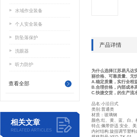
水域作业装备
个人安全装备
防坠落保护
产品详情
洗眼器
听力防护
为什么选择江苏易凡达
丽价格、可靠质量、无
A.稳定质量，实行全程
查看全部
B.合理价格，内部成本
C.快捷交货，的生产流
品名:小沿日式
类别:普通类
材质：玻璃钢
颜色:红、黄、蓝、白、
相关文章
特点:佩带舒适.安全、
RELATED ARTICLES
内衬结构:旋扭调节塑料
规格型号:YFD-TK-01