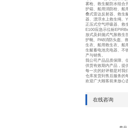
雾枪、救生艇防水组合开
护箱、船用消防栓、船用信
叠式雷达反射器、救生
器、漂浮水上救生绳、YF
正压式空气呼吸器、救生艇磁
E100应急示位标EPI
放式及斜抛式气胀救生筏筏
护靴、PAB消防头盔、
生衣、船用救生衣、船用
生艇蓄电池充电器、不锈钢灭
产与销售。
我公司产品品质保障、
供货有效期内产品，提
每一次的好评都是对我
仓库发货到售后服务的
欢迎广大顾客前来放心
在线咨询
产品