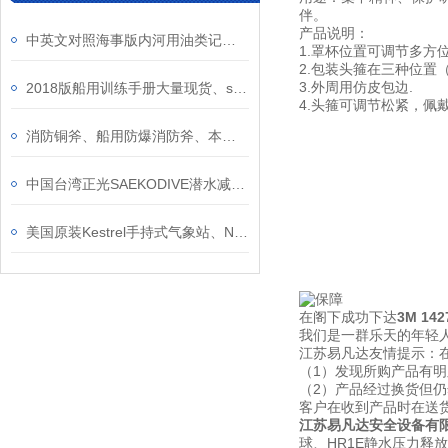
伴。
产品说明：
中英文对照海事版内河用油类记录簿、新版沿海安检记录本介绍
1.罩杯位置可调节多方
2.包装头箍在三种位
3.外周用仿皮包边.
2018版船用训练手册大量现货、solas training manual海事训练手册优惠直销
4.头箍可调节松紧，佩
消防铜斧、船用防爆消防斧、本质安全型斧头石油平台安全斧介绍
中国台湾正光SAEKODIVE潜水减压阀、潜水呼吸器一级调节头
美国原装Kestrel手持式气象站、NK系列风速仪风向仪、风速气象仪
在阁下成功下达
3M 1
我们是一群乐天的年轻人
江苏易凡达友情提示：
（1）发现所购产品有
（2）产品经过换货但
客户在收到产品时在送
江苏易凡达安全设备有
球、HR1E静水压力释