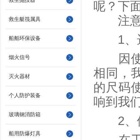
救生抛投器
呢？下
注意
救生艇筏属具
1、
船舶环保设备
因使用
烟火信号
相同，
灭火器材
的尺码
个人防护装备
响到我
玻璃钢消防箱
2、使
船用防爆灯具
在工作