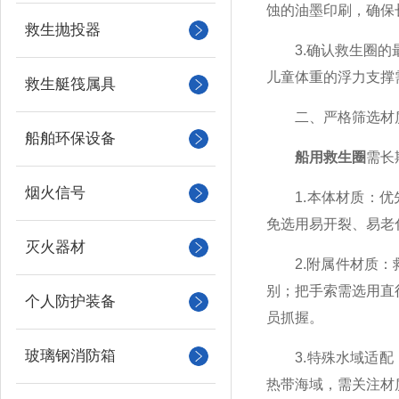
蚀的油墨印刷，确保
救生抛投器
3.确认救生圈的最小
儿童体重的浮力支撑
救生艇筏属具
二、严格筛选材质
船舶环保设备
船用救生圈
需长
烟火信号
1.本体材质：优先
免选用易开裂、易老
灭火器材
2.附属件材质：救
别；把手索需选用直
个人防护装备
员抓握。
玻璃钢消防箱
3.特殊水域适配：
热带海域，需关注材