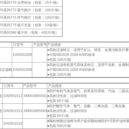
7770系列770 头带组合（包装：25个/箱）
7770系列772 吸气阀片（包装：100片/箱）
7770系列773 呼气阀片（包装：100片/箱）
7770系列775 吸汗支架（包装：10袋/箱）
7770系列386 吸汗垫（包装：400片/箱）
：
订货号
产品型号
产品描述
●高效过滤粉尘，适用于矿山、铸造、金属冶炼及打
DA0501008
●中国GB2626-2006 KN95标准
●包装:100片/箱
●高效过滤有机蒸气异味及粉尘，适用于造船、金属
异味过滤棉
DA0501009
●中国GB2626-2006 KN95标准
●包装:100片/箱
：
订货号
产品型号
产品描述
●防护有机气体及蒸气，如苯及同系物、汽油、二硫化
盒
DA0501012
XM003895591
●高效活性炭，过滤时间长
●包装:60个/箱
●防护酸性气体、氯气、盐酸、二氧化硫、二氧化氯
盒
DA0501013
XM003895583
●高效活性炭，过滤时间长
●包装:60个/箱
●颗粒物预过滤棉为用户提供颗粒物防护(可防护油性颗
DA0501010
●包装:500片/箱