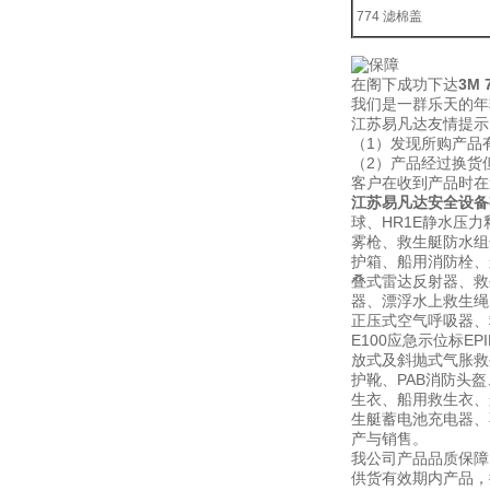
774 滤棉盖
在阁下成功下达
3M
我们是一群乐天的年
江苏易凡达友情提示
（1）发现所购产品
（2）产品经过换货
客户在收到产品时在
江苏易凡达安全设备
球、HR1E静水压力
雾枪、救生艇防水组
护箱、船用消防栓、船
叠式雷达反射器、救
器、漂浮水上救生绳、
正压式空气呼吸器、救生
E100应急示位标E
放式及斜抛式气胀救生
护靴、PAB消防头
生衣、船用救生衣、
生艇蓄电池充电器、不锈
产与销售。
我公司产品品质保障
供货有效期内产品，