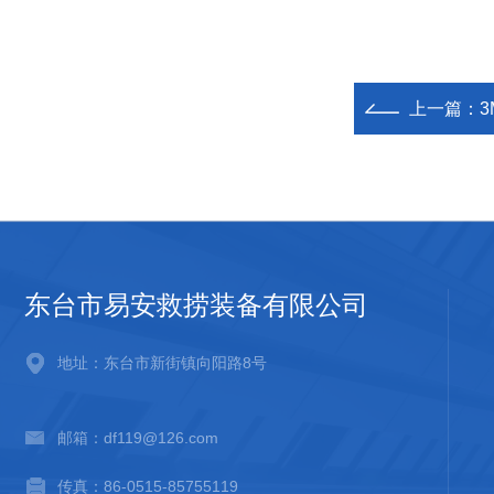
上一篇：
3
东台市易安救捞装备有限公司
地址：东台市新街镇向阳路8号
邮箱：df119@126.com
传真：86-0515-85755119