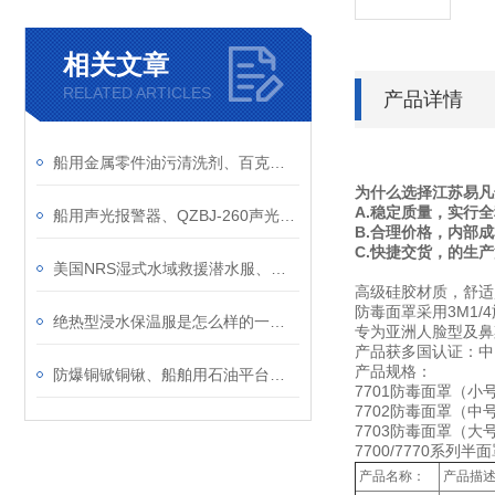
相关文章
RELATED ARTICLES
产品详情
船用金属零件油污清洗剂、百克灵8112清洗剂、高效强力去油污粉
为什么选择江苏易凡
A.稳定质量，实行
船用声光报警器、QZBJ-260声光电子蜂鸣器、BC-3B一体化电笛闪光警报器
B.合理价格，内部
C.快捷交货，的生
美国NRS湿式水域救援潜水服、水上水下作业湿式保护
高级硅胶材质，舒适
防毒面罩采用3M1
绝热型浸水保温服是怎么样的一件保温服？
专为亚洲人脸型及鼻
产品获多国认证：中
产品规格：
防爆铜锨铜锹、船舶用石油平台尖头锹平头锨圆头锹、防静电加油站用消防锨
7701防毒面罩（小
7702防毒面罩（中
7703防毒面罩（大
7700/7770系列半
产品名称：
产品描