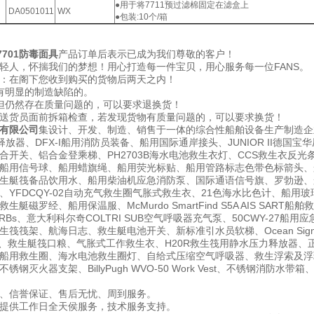
●用于将7711预过滤棉固定在滤盒上
DA0501011
WX
●包装:10个/箱
 7701防毒面具
产品订单后表示已成为我们尊敬的客户！
轻人，怀揣我们的梦想！用心打造每一件宝贝，用心服务每一位FANS。
：在阁下您收到购买的货物后两天之内！
有明显的制造缺陷的。
但仍然存在质量问题的，可以要求退换货！
送货员面前拆箱检查，若发现货物有质量问题的，可以要求换货！
有限公司
集设计、开发、制造、销售于一体的综合性船舶设备生产制造企
释放器、DFX-I船用消防员装备、船用国际通岸接头、JUNIOR II德
合开关、铝合金登乘梯、PH2703B海水电池救生衣灯、CCS救生衣反光
用信号球、船用蜡旗绳、船用荧光标贴、船用管路标志色带色标箭头、船用发光箭
生艇筏备品饮用水、船用柴油机应急消防泵、国际通语信号旗、罗勃逊、船
YFDCQY-02自动充气救生圈气胀式救生衣、21色海水比色计、船用玻璃钢垃
艇磁罗经、船用保温服、McMurdo SmartFind S5A AIS SART
PIRBs、意大利科尔奇COLTRI SUB空气呼吸器充气泵、50CWY-2
筏筏架、航海日志、救生艇电池开关、新标准引水员软梯、Ocean Signal 
盔、救生艇筏口粮、气胀式工作救生衣、H20R救生筏用静水压力释放器、正
船用救生圈、海水电池救生圈灯、自给式压缩空气呼吸器、救生浮索及浮环、
钢灭火器支架、BillyPugh WVO-50 Work Vest、不锈钢消防
、信誉保证、售后无忧、周到服务。
提供工作日全天侯服务，技术服务支持。