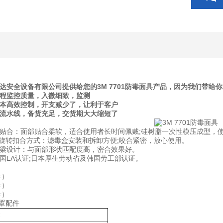
达安全设备有限公司提供给您的3M 7701防毒面具产品，因为我们带
全程监控质量，入微细致，监测
成本高效控制，开支减少了，让利于客户
产流水线，备货充足，交货期大大缩短了
贴合：面部贴合柔软，适合使用者长时间佩戴;硅树脂一次性模压成型，使
/4旋转扣合方式：滤毒盒安装和拆卸方便;咬合紧密，放心使用。
梁设计：与面部形状匹配度高，密合效果好。
国LA认证;日本厚生劳动省及韩国劳工部认证。
号）
号）
号）
面罩配件
述