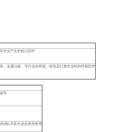
磨等作业产生的粉尘防护
制造、金属冶炼、等行业的焊接，铸造及打磨作业时的呼吸防护
碳等
粒物),并延长滤盒使用使用