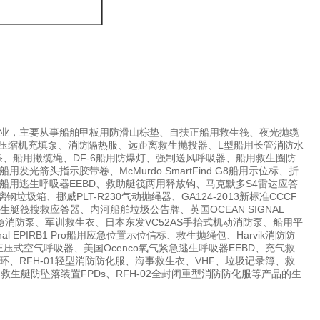
业，主要从事船舶甲板用防滑山棕垫、自扶正船用救生筏、夜光抛缆
国宝华压缩机充填泵、消防隔热服、远距离救生抛投器、L型船用长管消防水
条、船用撇缆绳、DF-6船用防爆灯、强制送风呼吸器、船用救生圈防
头指示胶带卷、McMurdo SmartFind G8船用示位标、折
用逃生呼吸器EEBD、救助艇筏两用释放钩、马克默多S4雷达应答
圾箱、挪威PLT-R230气动抛绳器、GA124-2013新标准CCCF
船舶救生艇筏搜救应答器、内河船舶垃圾公告牌、英国OCEAN SIGNAL
7船用应急消防泵、军训救生衣、日本东发VC52AS手抬式机动消防泵、船用平
EPIRB1 Pro船用应急位置示位信标、救生抛绳包、Harvik消防防
压式空气呼吸器、美国Ocenco氧气紧急逃生呼吸器EEBD、充气救
RFH-01轻型消防防化服、海事救生衣、VHF、垃圾记录簿、救
水带箱、救生艇防坠落装置FPDs、RFH-02全封闭重型消防防化服等产品的生