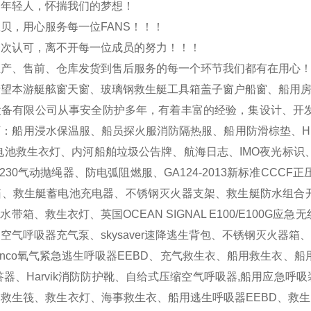
的年轻人，怀揣我们的梦想！
贝，用心服务每一位FANS！！！
一次认可，离不开每一位成员的努力！！！
生产、售前、仓库发货到售后服务的每一个环节我们都有在用心
希望本游艇舷窗天窗、玻璃钢救生艇工具箱盖子窗户船窗、船用
设备有限公司从事安全防护多年，有着丰富的经验，集设计、开
：船用浸水保温服、船员探火服消防隔热服、船用防滑棕垫、HR
LED锂电池救生衣灯、内河船舶垃圾公告牌、航海日志、IMO夜光
R230气动抛绳器、防电弧阻燃服、GA124-2013新标准C
救生艇蓄电池充电器、不锈钢灭火器支架、救生艇防水组合开关、白昼信
水带箱、救生衣灯、英国OCEAN SIGNAL E100/E100G应
SUB空气呼吸器充气泵、skysaver速降逃生背包、不锈钢灭火
enco氧气紧急逃生呼吸器EEBD、充气救生衣、船用救生衣
答器、Harvik消防防护靴、自给式压缩空气呼吸器,船用应急呼
救生筏、救生衣灯、海事救生衣、船用逃生呼吸器EEBD、救生圈