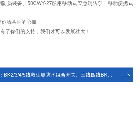
防员装备、50CWY-27船用移动式应急消防泵、移动便携式
是你我共同的心愿！
为有了你们的支持，我们才可以发展壮大！
：
BK2/3/4/5线救生艇防水组合开关、三线四线BK系列救助艇筏防水组合式开关