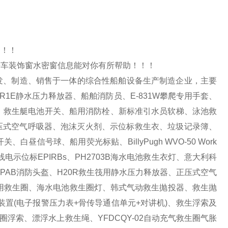
！！！
房车装饰窗水密窗信息能对你有所帮助！！！
发、制造、销售于一体的综合性船舶设备生产制造企业，主要
1E静水压力释放器、船舶消防员、E-831W攀爬专用手套、
标识、救生艇电池开关、船用消防栓、新标准引水员软梯、泳池救
CCF正压式空气呼吸器、泡沫灭火剂、示位标救生衣、垃圾记录簿、
号球、船用荧光标贴、BillyPugh WVO-50 Work
急无线电示位标EPIRBs、PH2703B海水电池救生衣灯、意大利科
器箱、PAB消防头盔、H20R救生筏用静水压力释放器、正压式空气
、船用救生圈、海水电池救生圈灯、韩式气动救生抛投器、救生抛
吸装置(电子报警压力表+骨传导通信单元+对讲机)、救生浮索及
浮索、漂浮水上救生绳、YFDCQY-02自动充气救生圈气胀