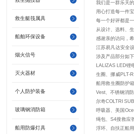
救生抛投器
我们是一群乐天
用心打造每一件宝
救生艇筏属具
每一个好评都是
从设计、选料、
船舶环保设备
感谢亲的访问，
江苏易凡达安全
烟火信号
涉及产品部分如下
LALIZAS 
灭火器材
生圈、挪威PLT-
船用救生圈防护箱、
个人防护装备
Vest、不锈钢消防
尔奇COLTRI 
玻璃钢消防箱
呼吸器、美国Oc
绳包、S4搜救应
船用防爆灯具
浮环、自扶正船用