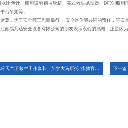
海水比色计、船用玻璃钢垃圾箱、美式救生抛投器、DFX-I船用消
洋平台吊笼等。
诸葛，为了安全须三思而后行； 安全是你我共同的责任，平安
持江苏易凡达安全设备有限公司的朋友表示衷心的感谢，正是因
冷天气下救生工作套装、加拿大马斯托 “指挥官”冰面救援服
下一篇