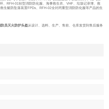
RFH-01轻型消防防化服、海事救生衣、VHF、垃圾记录簿、救
水带箱、救生艇防坠落装置FPDs、RFH-02全封闭重型消防防化服等产品的生
消防员灭火防护头盔
从设计、选料、生产、售前、仓库发货到售后服务