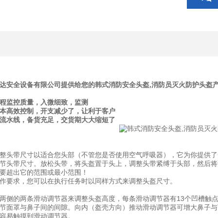
达安全设备有限公司提供给您的韩式消防安全头盔,消防员灭火防护头盔
全程监控质量，入微细致，监测
成本高效控制，开支减少了，让利于客户
产流水线，备货充足，交货期大大缩短了
整头带尺寸以适合您头部（不管您是否使用空气呼吸器），它为你提供了
m间调节头带尺寸。放松头带，将头盔置于头上，调整头带紧缚于头部，然后
要超出它的范围或最小范围！
作要求，您可以在执行任务时以同样方式来调整头盔尺寸。
两侧的两条滑动调节器来调整头盔高度，每条滑动调节器有13个凹槽触点
节面罩与鼻子间的间隙。向内（盔壳方向）推动滑动调节器可增大鼻子与
容易触摸到滑动调节器。