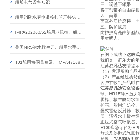
船舶电气设备知识
三、调整下颌带
将下颚带的自由端根
四、面罩
船用消防水雾枪带接扣管牙接头消防消火栓型号材质参数说明
面罩外层抗磨损，内
五、防护披肩
IMPA232363/62船用老鼠挡、船舶缆绳防鼠板、船舶用品挡鼠器
防护披肩是由新型战
用者听力。
美国NRS潜水救生刀、船用水手工具刀介绍
在阁下成功下达
韩式
我们是一群乐天的年
TJ1船用海图量角器、IMPA471586带柄手柄量角器、航海铜质量角器木盒包装
江苏易凡达友情提示
（1）发现所购产品
（2）产品经过换货
客户在收到产品时在
江苏易凡达安全设备
球、HR1E静水压力
雾枪、救生艇防水组
护箱、船用消防栓、船
叠式雷达反射器、救
器、漂浮水上救生绳、
正压式空气呼吸器、救生
E100应急示位标E
放式及斜抛式气胀救生
护靴、PAB消防头