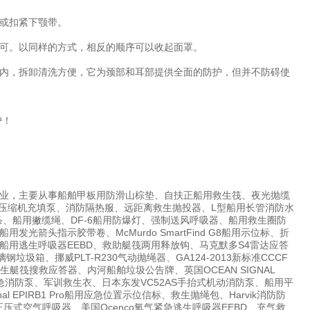
或扣紧下颚带。
可。以同样的方式，相反的顺序可以收起面罩。
内，拆卸清洗方便，它为颈部和耳部提供全面的防护，但并不防碍使
户！
业，主要从事船舶甲板用防滑山棕垫、自扶正船用救生筏、夜光抛缆
国宝华压缩机充填泵、消防隔热服、远距离救生抛投器、L型船用长管消防水
条、船用撇缆绳、DF-6船用防爆灯、强制送风呼吸器、船用救生圈防
头指示胶带卷、McMurdo SmartFind G8船用示位标、折
用逃生呼吸器EEBD、救助艇筏两用释放钩、马克默多S4雷达应答
圾箱、挪威PLT-R230气动抛绳器、GA124-2013新标准CCCF
船舶救生艇筏搜救应答器、内河船舶垃圾公告牌、英国OCEAN SIGNAL
7船用应急消防泵、军训救生衣、日本东发VC52AS手抬式机动消防泵、船用平
EPIRB1 Pro船用应急位置示位信标、救生抛绳包、Harvik消防防
压式空气呼吸器、美国Ocenco氧气紧急逃生呼吸器EEBD、充气救