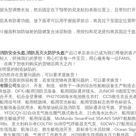
据头型调整长短，然后固定在下颚带的尼龙粘扣表面位置上。且带扣打开
层具有防雾功能。放下面罩可以用手握面罩前沿，将其拉下至固定位置即
斗服面料加防辐射的阻燃复合涂层制造，用按扣和尼龙搭扣将其固定于盔
消防安全头盔,消防员灭火防护头盔
产品订单后表示已成为我们尊敬的客
轻人，怀揣我们的梦想！用心打造每一件宝贝，用心服务每一位FANS。
：在阁下您收到购买的货物后两天之内！
有明显的制造缺陷的。
但仍然存在质量问题的，可以要求退换货！
送货员面前拆箱检查，若发现货物有质量问题的，可以要求换货！
有限公司
集设计、开发、制造、销售于一体的综合性船舶设备生产制造企
释放器、DFX-I船用消防员装备、船用国际通岸接头、JUNIOR II德
合开关、铝合金登乘梯、PH2703B海水电池救生衣灯、CCS救生衣反光
用信号球、船用蜡旗绳、船用荧光标贴、船用管路标志色带色标箭头、船用发光箭
生艇筏备品饮用水、船用柴油机应急消防泵、国际通语信号旗、罗勃逊、船
YFDCQY-02自动充气救生圈气胀式救生衣、21色海水比色计、船用玻璃钢垃
艇磁罗经、船用保温服、McMurdo SmartFind S5A AIS SART
PIRBs、意大利科尔奇COLTRI SUB空气呼吸器充气泵、50CWY-2
筏筏架、航海日志、救生艇电池开关、新标准引水员软梯、Ocean Signal 
盔、救生艇筏口粮、气胀式工作救生衣、H20R救生筏用静水压力释放器、正