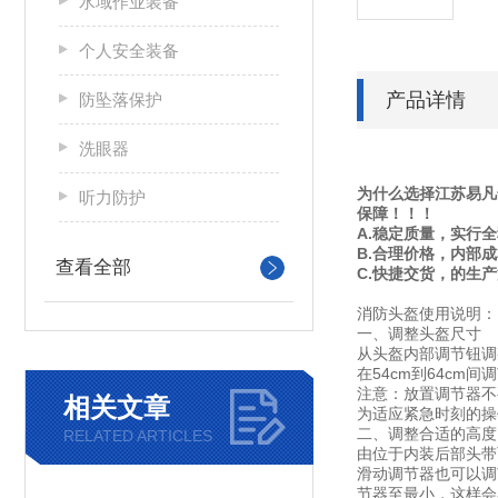
水域作业装备
个人安全装备
产品详情
防坠落保护
洗眼器
为什么选择江苏易凡
听力防护
保障！！！
A.稳定质量，实行
B.合理价格，内部
查看全部
C.快捷交货，的生
消防头盔使用说明：
一、调整头盔尺寸
从头盔内部调节钮调
在54cm到64c
注意：放置调节器不
相关文章
为适应紧急时刻的操
二、调整合适的高度
RELATED ARTICLES
由位于内装后部头带
滑动调节器也可以调
节器至最小，这样会