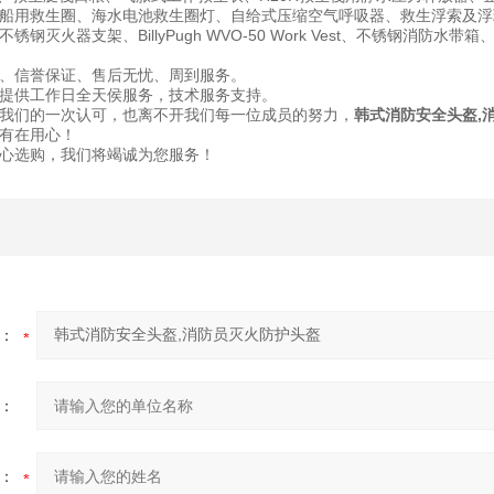
船用救生圈、海水电池救生圈灯、自给式压缩空气呼吸器、救生浮索及浮环、
钢灭火器支架、BillyPugh WVO-50 Work Vest、不锈钢消防
、信誉保证、售后无忧、周到服务。
提供工作日全天侯服务，技术服务支持。
我们的一次认可，也离不开我们每一位成员的努力，
韩式消防安全头盔,
有在用心！
心选购，我们将竭诚为您服务！
：
：
：