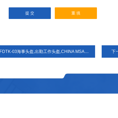
FDTK-03海事头盔,出勤工作头盔,CHINA MSA专用头盔
下
快速链接
首页
关于我们