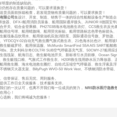
有明显的制造缺陷的。
但仍然存在质量问题的，可以要求退换货！
送货员面前拆箱检查，若发现货物有质量问题的，可以要求换货！
有限公司
集设计、开发、制造、销售于一体的综合性船舶设备生产制造企
释放器、DFX-I船用消防员装备、船用国际通岸接头、JUNIOR II德
合开关、铝合金登乘梯、PH2703B海水电池救生衣灯、CCS救生衣反光
用信号球、船用蜡旗绳、船用荧光标贴、船用管路标志色带色标箭头、船用发光箭
生艇筏备品饮用水、船用柴油机应急消防泵、国际通语信号旗、罗勃逊、船
YFDCQY-02自动充气救生圈气胀式救生衣、21色海水比色计、船用玻璃钢垃
艇磁罗经、船用保温服、McMurdo SmartFind S5A AIS SART
PIRBs、意大利科尔奇COLTRI SUB空气呼吸器充气泵、50CWY-2
筏筏架、航海日志、救生艇电池开关、新标准引水员软梯、Ocean Signal 
盔、救生艇筏口粮、气胀式工作救生衣、H20R救生筏用静水压力释放器、正
船用救生圈、海水电池救生圈灯、自给式压缩空气呼吸器、救生浮索及浮环、
钢灭火器支架、BillyPugh WVO-50 Work Vest、不锈钢消防
、信誉保证、售后无忧、周到服务。
提供工作日全天侯服务，技术服务支持。
我们的一次认可，也离不开我们每一位成员的努力，
NRS防水医疗急救
在用心！
心选购，我们将竭诚为您服务！