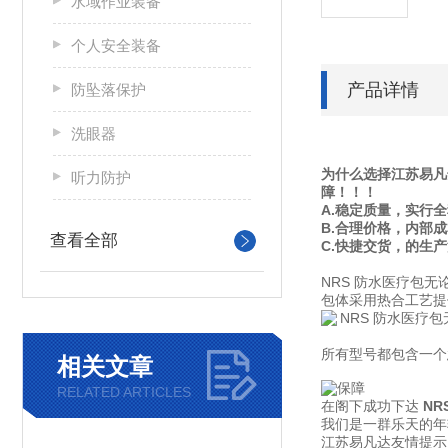
水域作业装备
个人安全装备
产品详情
防坠落保护
洗眼器
为什么选择江苏易凡
听力防护
障！！！
A.稳定质量，实行
B.合理价格，内部
查看全部
C.快捷交货，的生
NRS 防水医疗包
包体采用热合工艺提
所有型号都包含一个
相关文章
RELATED ARTICLES
在阁下成功下达
NR
我们是一群乐天的年
江苏易凡达友情提示