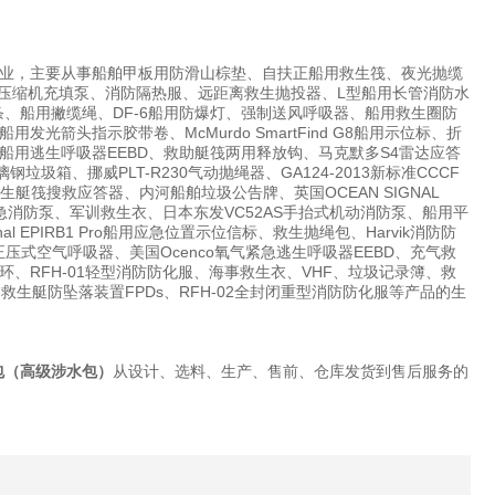
业，主要从事船舶甲板用防滑山棕垫、自扶正船用救生筏、夜光抛缆
国宝华压缩机充填泵、消防隔热服、远距离救生抛投器、L型船用长管消防水
条、船用撇缆绳、DF-6船用防爆灯、强制送风呼吸器、船用救生圈防
头指示胶带卷、McMurdo SmartFind G8船用示位标、折
用逃生呼吸器EEBD、救助艇筏两用释放钩、马克默多S4雷达应答
圾箱、挪威PLT-R230气动抛绳器、GA124-2013新标准CCCF
船舶救生艇筏搜救应答器、内河船舶垃圾公告牌、英国OCEAN SIGNAL
7船用应急消防泵、军训救生衣、日本东发VC52AS手抬式机动消防泵、船用平
EPIRB1 Pro船用应急位置示位信标、救生抛绳包、Harvik消防防
压式空气呼吸器、美国Ocenco氧气紧急逃生呼吸器EEBD、充气救
RFH-01轻型消防防化服、海事救生衣、VHF、垃圾记录簿、救
水带箱、救生艇防坠落装置FPDs、RFH-02全封闭重型消防防化服等产品的生
包（高级涉水包）
从设计、选料、生产、售前、仓库发货到售后服务的