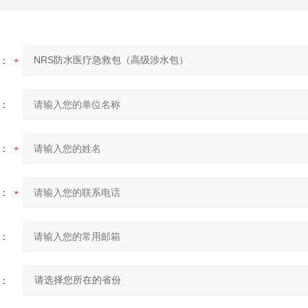
：
：
：
：
：
：