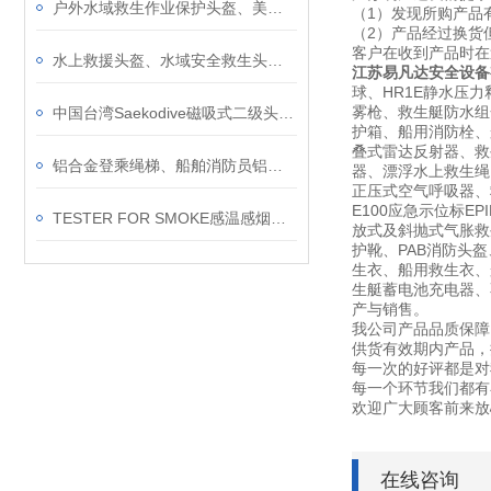
户外水域救生作业保护头盔、美国NRS凯奥斯水面救援头盔
（1）发现所购产品
（2）产品经过换货
客户在收到产品时在
水上救援头盔、水域安全救生头盔、黄色红色蓝色救援头盔、水上运动保护头盔
江苏易凡达安全设备
球、HR1E静水压力
雾枪、救生艇防水组
中国台湾Saekodive磁吸式二级头固定器、 备用二级头固定夹潜水配件管夹
护箱、船用消防栓、船
叠式雷达反射器、救
铝合金登乘绳梯、船舶消防员铝合金软梯、救生专业逃生梯介绍
器、漂浮水上救生绳、
正压式空气呼吸器、救生
E100应急示位标E
TESTER FOR SMOKE感温感烟测试仪及感烟盒、防爆型感烟探测剂
放式及斜抛式气胀救生
护靴、PAB消防头
生衣、船用救生衣、
生艇蓄电池充电器、不锈
产与销售。
我公司产品品质保障
供货有效期内产品，
每一次的好评都是对
每一个环节我们都有
欢迎广大顾客前来放
在线咨询