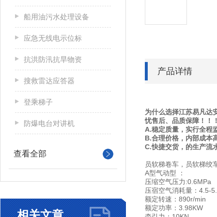
船用油污水处理设备
应急无线电示位标
抗洪防汛抗旱物资
产品详情
搜救雷达应答器
登乘梯子
为什么选择江苏易凡达
忧售后、品质保障！！
防爆电台对讲机
A.稳定质量，实行全程
B.合理价格，内部成本
C.快捷交货，的生产流
查看全部
员软梯卷车，员软梯绞车(G
A型气动型 ：
压缩空气压力:0.6MPa
压宿空气消耗量：4.5-5
额定转速：890r/min
额定功率：3.98KW
相关文章
牵引力：10KN