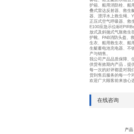
护箱、船用消防栓、船用信
叠式雷达反射器、救生
器、漂浮水上救生绳、YF
正压式空气呼吸器、救生艇磁
E100应急示位标EPI
放式及斜抛式气胀救生筏筏
护靴、PAB消防头盔、
生衣、船用救生衣、船用
生艇蓄电池充电器、不锈钢灭
产与销售。
我公司产品品质保障、
供货有效期内产品，提
每一次的好评都是对我
货到售后服务的每一个
欢迎广大顾客前来放心
在线咨询
产品