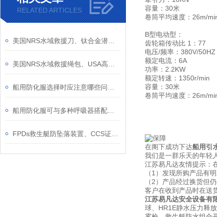
容量：30米
RELATED ARTICLES
卷筒平均速度：26m/mi
B型电动型：
美国NRS水域救援刀、钛合金潜水救援刀、水上激流作业工具刀
齿轮箱传动比 1：77
电压/频率：380V/50HZ
额定电流：6A
美国NRS水域救援绳包、USA高档户外救生抛绳包、极限运动抛绳包
功率：2.2KW
额定转速：1350r/min
容量：30米
船用防化服选择时应注意哪些问题？
卷筒平均速度：26m/mi
船用防化服可与多种呼吸器搭配使用
FPDs救生艇防坠落装置、CCS证书救助艇防脱落保护吊绳索设备EC认可装置
在阁下成功下达
船用引
我们是一群乐天的年轻人
江苏易凡达友情提示：
（1）发现所购产品有
（2）产品经过换货但
客户在收到产品时在送
江苏易凡达安全设备有
球、HR1E静水压力释
雾枪、救生艇防水组合开