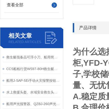
查看全部
产品详情
相关文章
RELATED ARTICLES
为什么选
救生艇筏备品可浮小刀、船用简易浮力小刀、救生艇属具水手工具刀裁纸刀
柜,YFD
CCS船检行货WS97-80H救生艇水密搜索灯、12V80W救助艇用搜索灯
子,学校
船用J-SAP-5Ei手动火灾报警按钮、CCS证书火警按钮行货手报
量、无忧
水上救援头盔、水域安全救生头盔、黄色红色蓝色救援头盔、水上运动保护头盔
A.稳定
船用声光报警器、QZBJ-260声光电子蜂鸣器、BC-3B一体化电笛闪光警报器
B.合理