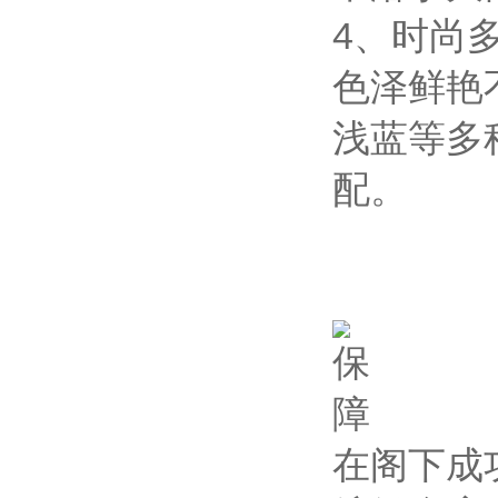
4、时尚
色泽鲜艳
浅蓝等多
配。
在阁下成