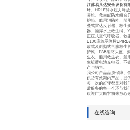
江苏易凡达安全设备有
球、HR1E静水压力释
雾枪、救生艇防水组合开
护箱、船用消防栓、船用信
叠式雷达反射器、救生
器、漂浮水上救生绳、YF
正压式空气呼吸器、救生艇磁
E100应急示位标EPI
放式及斜抛式气胀救生筏筏
护靴、PAB消防头盔、
生衣、船用救生衣、船用
生艇蓄电池充电器、不锈钢灭
产与销售。
我公司产品品质保障、
供货有效期内产品，提
每一次的好评都是对我
后服务的每一个环节我
欢迎广大顾客前来放心
在线咨询