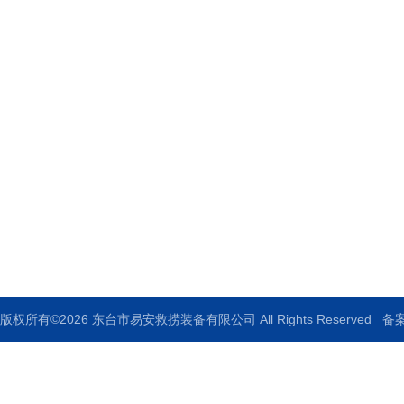
东台市易安救捞装备有限公司
地址：东台市新街镇向阳路8号
邮箱：df119@126.com
传真：86-0515-85755119
版权所有©2026 东台市易安救捞装备有限公司 All Rights Reserved
备