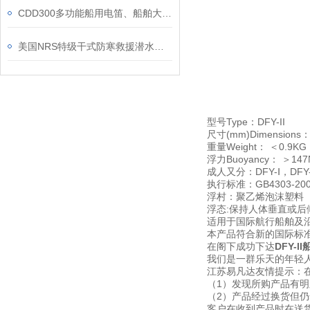
CDD300多功能船用电笛、船舶大功率300W电笛可提供船检ZY证书大量现货
美国NRS特级干式防寒救援潜水服、水面救生作业保暖服、激流作业防水工作服
型号Type：DFY-II
尺寸(mm)Dimensions：
重量Weight： ＜0.9KG
浮力Buoyancy： ＞147
成人又分：DFY-Ⅰ，DF
执行标准：GB4303-200
浮村：聚乙烯泡沫塑料（
浮态:保持人体垂直或后
适用于国际航行船舶及
本产品符合新的国际标准
在阁下成功下达
DFY-
我们是一群乐天的年轻人
江苏易凡达友情提示：
（1）发现所购产品有
（2）产品经过换货但
客户在收到产品时在送