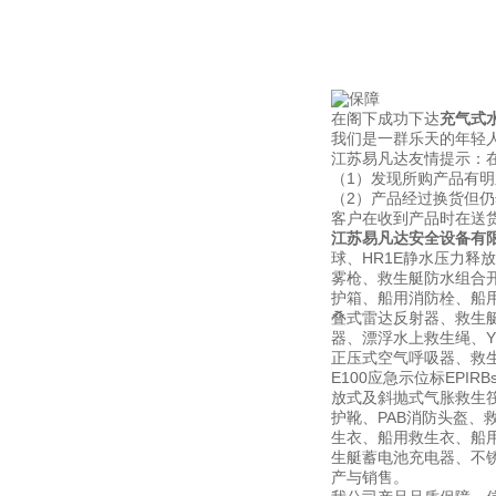
在阁下成功下达
充气式
我们是一群乐天的年轻人
江苏易凡达友情提示：
（1）发现所购产品有
（2）产品经过换货但
客户在收到产品时在送
江苏易凡达安全设备有
球、HR1E静水压力释
雾枪、救生艇防水组合开
护箱、船用消防栓、船用信
叠式雷达反射器、救生
器、漂浮水上救生绳、YF
正压式空气呼吸器、救生艇磁
E100应急示位标EPI
放式及斜抛式气胀救生筏筏
护靴、PAB消防头盔、
生衣、船用救生衣、船用
生艇蓄电池充电器、不锈钢灭
产与销售。