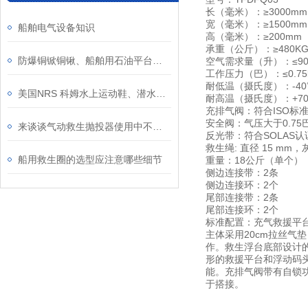
长（毫米）：≥3000mm
宽（毫米）：≥1500mm
船舶电气设备知识
高（毫米）：≥200mm
承重（公斤）：≥480K
防爆铜锨铜锹、船舶用石油平台尖头锹平头锨圆头锹、防静电加油站用消防锨
空气需求量（升）：≤90
工作压力（巴）：≤0.75b
耐低温（摄氏度）：-40
美国NRS 科姆水上运动鞋、潜水专业专业脚套、水面水下救援救生作业用防水鞋
耐高温（摄氏度）：+7
充排气阀：符合ISO标
安全阀：气压大于0.7
来谈谈气动救生抛投器使用中不能做的事
反光带：符合SOLAS认
救生绳: 直径 15 mm
船用救生圈的选型应注意哪些细节
重量：18公斤（单个）
侧边连接带：2条
侧边连接环：2个
尾部连接带：2条
尾部连接环：2个
标准配置：充气救援平台
主体采用20cm拉丝
作。救生浮台底部设计
形的救援平台和浮动码
能。充排气阀带有自锁
于搭接。