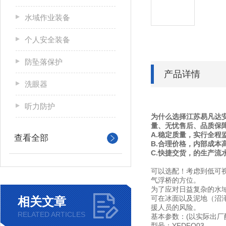
水域作业装备
个人安全装备
防坠落保护
产品详情
洗眼器
听力防护
为什么选择江苏易凡达
量、无忧售后、品质保
A.稳定质量，实行全程
查看全部
B.合理价格，内部成本
C.快捷交货，的生产流
可以选配！考虑到低可
气浮桥的方位。
为了应对日益复杂的水域
可在冰面以及泥地（沼
相关文章
援人员的风险。
RELATED ARTICLES
基本参数：(以实际出厂
型号：YFDFQ03