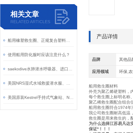
相关文章
RELATED ARTICLES
产品详情
船用橡塑救生圈、正规复合塑料硬壳救生圈、救生圈支架、救生圈灯及组合烟雾信号
使用船用防化服时应该注意什么？
品牌
其他品
saekodive水肺潜水呼吸器、进口正光潜水一二级调节器套装呼吸器装备
应用领域
环保,农
美国NRS湿式水域救援潜水服、水上水下作业湿式保护
船用救生圈材料
外壳为聚乙烯硬塑料，
每个救生圈上标明名称
美国原装Kestrel手持式气象站、NK系列风速仪风向仪、风速气象仪
聚乙稀救生圈配合组合
船用救生圈符合1974年海
我公司救生圈耐高低温，
救生圈是用来救生的，配
为什么选择江苏易凡达
保证*！！！