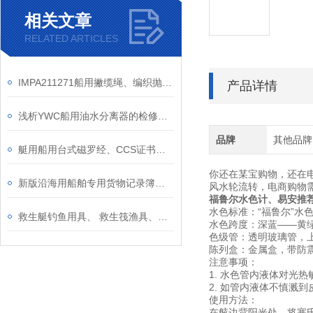
相关文章
RELATED ARTICLES
IMPA211271船用撇缆绳、编织抛缆绳、6mm/8mm凉衣绳捆扎绳耐磨信号绳
产品详情
浅析YWC船用油水分离器的检修和维护
品牌
其他品牌
艇用船用台式磁罗经、CCS证书新型无汽泡台式渔船指南针
你还在某宝购物，还在
新版沿海用船舶专用货物记录簿、船用消耗臭氧物质记录簿
风水轮流转，电商购物
福鲁尔水色计、易安推荐
水色标准：“福鲁尔”水色
救生艇钓鱼用具、 救生筏渔具、救生艇属具海上用渔具
水色跨度：深蓝——黄
色级管：透明玻璃管，
陈列盒：金属盒，带防
注意事项：
1. 水色管内液体对光
2. 如管内液体不慎溅
使用方法：
在舷边背阳光处，将塞