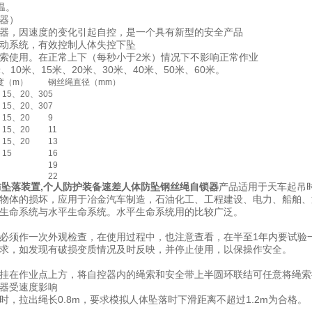
温。
器）
器，因速度的变化引起自控，是一个具有新型的安全产品
动系统，有效控制人体失控下坠
索使用。在正常上下（每秒小于2米）情况下不影响正常作业
10米、15米、20米、30米、40米、50米、60米。
度（m）
钢丝绳直径（mm）
、15、20、30
5
、15、20、30
7
、15、20
9
、15、20
11
、15、20
13
、15
16
19
22
M防坠落装置,个人防护装备速差人体防坠钢丝绳自锁器
产品适用于天车起吊
物体的损坏，应用于冶金汽车制造，石油化工、工程建设、电力、船舶、
生命系统与水平生命系统。水平生命系统用的比较广泛。
必须作一次外观检查，在使用过程中，也注意查看，在半至1年内要试验
求，如发现有破损变质情况及时反映，并停止使用，以保操作安全。
挂在作业点上方，将自控器内的绳索和安全带上半圆环联结可任意将绳索
器受速度影响
时，拉出绳长0.8m，要求模拟人体坠落时下滑距离不超过1.2m为合格。