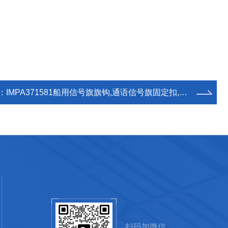
：
IMPA371581船用信号旗旗钩,通语信号旗固定扣,371586船舶旗绳用铜滑车滑轮
扫码加微信