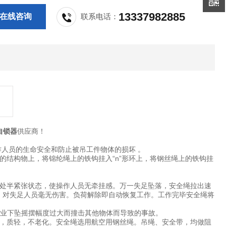
13337982885
在线咨询
联系电话：
自锁器
供应商！
人员的生命安全和防止被吊工件物体的损坏 。
结构物上，将锦纶绳上的铁钩挂入“n”形环上，将钢丝绳上的铁钩挂
处半紧张状态，使操作人员无牵挂感。万一失足坠落，安全绳拉出速
N，对失足人员毫无伤害。负荷解除即自动恢复工作。工作完毕安全绳将
作业下坠摇摆幅度过大而撞击其他物体而导致的事故。
，质轻，不老化。安全绳选用航空用钢丝绳。吊绳、安全带，均做阻