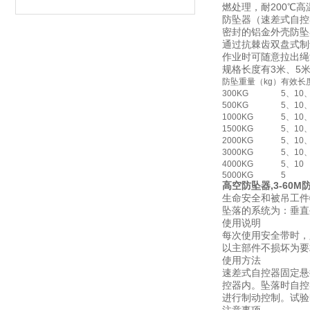
燃处理，耐200℃高
防坠器（速差式自控
密封的铝金外壳防坠
通过抗棘齿双盘式制
作业时可随意拉出绳
规格长度有3米、5米、
防坠重量（kg）
有效长
300KG
5、10
500KG
5、10
1000KG
5、10
1500KG
5、10
2000KG
5、10
3000KG
5、10
4000KG
5、10
5000KG
5
高空防坠器,3-60
生命安全和被吊工件
坠落的系统为：垂直
使用说明
每次使用安全带时，
以主部件不损坏为要
使用方法
速差式自控器固定悬
控器内。坠落时自控
进行制动控制。试验
注意事项