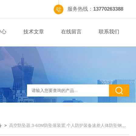
服务热线：
13770263388
中心
技术文章
在线留言
联系我们
备
>
高空防坠器,3-60M防坠落装置,个人防护装备速差人体防坠钢丝绳自锁器