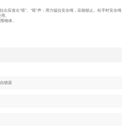
拉出应发出“嗒”、“嗒”声；用力猛拉安全绳，应能锁止。松手时安全绳
使用。
周围物体。