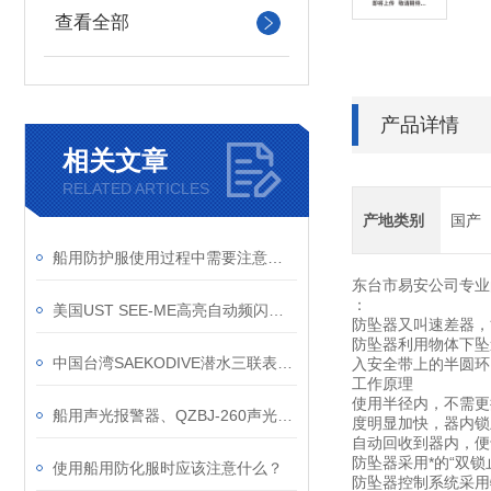
查看全部
产品详情
相关文章
RELATED ARTICLES
产地类别
国产
船用防护服使用过程中需要注意些什么？
东台市易安公司专业
：
美国UST SEE-ME高亮自动频闪灯、救援救生用抗冲击定位示位灯
防坠器又叫速差器，
防坠器利用物体下坠
中国台湾SAEKODIVE潜水三联表、压力表/深度表/指北针三项仪表组合套装
入安全带上的半圆环
工作原理
使用半径内，不需更
船用声光报警器、QZBJ-260声光电子蜂鸣器、BC-3B一体化电笛闪光警报器
度明显加快，器内锁
自动回收到器内，便
防坠器采用*的“双
使用船用防化服时应该注意什么？
防坠器控制系统采用