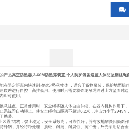
的产品
高空防坠器,3-60M防坠落装置,个人防护装备速差人体防坠钢丝绳
能在限定距离内快速制动锁定坠落物体 ，适合于货物吊装，保护地面操作
速度差进行自控，高挂低用。使用时只需要将锦纶吊绳跨过上方坚固钝边的
内即可使用。
换悬挂点。正常使用时，安全绳将随人体自由伸缩。在器内机构作用下，
止系统即自动锁止。使安全绳拉出距离不超过0.2米，冲击力小于2949
于携带。
锁止装置”结构，锁止稳定，安全系数高，可靠性好，并有效地解决因倾斜
特种钢，并经特种处理，质轻、耐磨、耐腐蚀、抗冲击，外壳采用铝合金