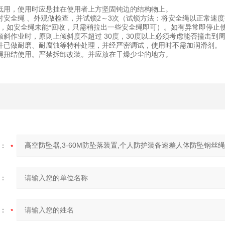
低用，使用时应悬挂在使用者上方坚固钝边的结构物上。
对安全绳 、外观做检查，并试锁2～3次（试锁方法：将安全绳以正常速度
，如安全绳未能*回收，只需稍拉出一些安全绳即可）。如有异常即停止
倾斜作业时，原则上倾斜度不超过 30度，30度以上必须考虑能否撞击到
件已做耐磨、耐腐蚀等特种处理，并经严密调试，使用时不需加润滑剂。
绳扭结使用。严禁拆卸改装。并应放在干燥少尘的地方。
：
：
：