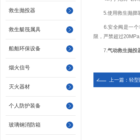
救生抛投器
5.使用救生抛掷装
6.安全阀是一个
救生艇筏属具
限，严禁超过20MP
船舶环保设备
7.
气动救生抛投
烟火信号
上一篇：
轻型
灭火器材
个人防护装备
玻璃钢消防箱