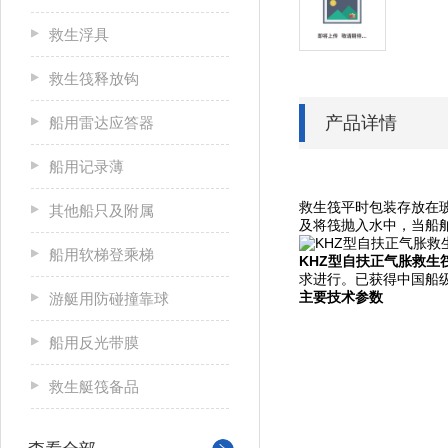
救生浮具
救生筏释放钩
产品详情
船用雷达应答器
船用记录薄
救生筏平时包装存放在
其他船只及附属
及将筏抛入水中，当船
船用软梯登乘梯
KHZ型自扶正气胀救生
求进行。已获得中国船级
主要技术参数
游艇用防碰撞靠球
船用反光带膜
救生艇筏备品