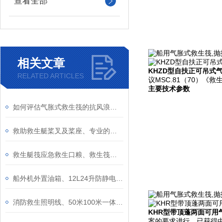
查看全部
相关文章
KHZD型自扶正可吊式
RELATED ARTICLES
议MSC.81（70）
主要技术参数
如何评估气胀式救生筏的抗风浪性能？
救助救生艇桨叉及桨座、专业的船舶救生艇筏属具配件桨叉桨座
救生艇筏应急救生口粮、救生筏压缩饼干、救生艇口粮含船检CCS证书
船外机外置油箱、12L24升防静电备用油箱桶、雅马哈海的百胜航凯通用油桶
消防救生照明线、50米100米一体充电式配电箱发光安全绳、电子荧光导向绳
KHR型带顶蓬两面可用
案的要求进行。已获得中