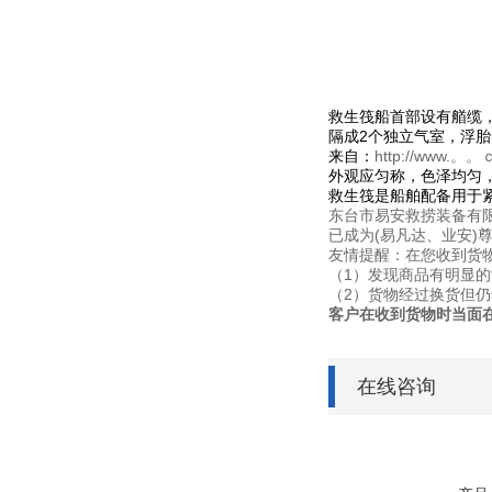
救生筏船首部设有艏缆
隔成2个独立气室，浮
来自：
http://www.。。ｃ
外观应匀称，色泽均匀，
救生筏是船舶配备用于
东台市易安救捞装备有限
已成为(易凡达、业安)
友情提醒：在您收到货
（1）发现商品有明显
（2）货物经过换货但
客户在收到货物时当面
在线咨询