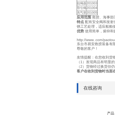
拉绳器
201003
导引绳
201004
充气管
201005
应用范围
救捞、海事部门
特点
配有安全阀和发射保
锈工艺处理，适应船舶
优势
使用简单，俯仰和
http://www..com/paoto
东台市易安救捞装备有限
尊敬的客户！
友情提醒：在您收到货
（1）发现商品有明显
（2）货物经过换货但
客户在收到货物时当面
在线咨询
产品