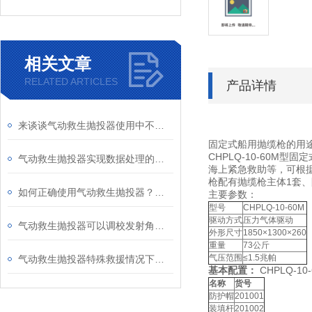
相关文章
RELATED ARTICLES
产品详情
来谈谈气动救生抛投器使用中不能做的事
固定式船用抛缆枪的用
CHPLQ-10-60
气动救生抛投器实现数据处理的数字化
海上紧急救助等，可根据
枪配有抛缆枪主体1套、
如何正确使用气动救生抛投器？一起来看看吧
主要参数：
型号
CHPLQ-10-60M
驱动方式
压力气体驱动
气动救生抛投器可以调校发射角度以提高抛射的准确性
外形尺寸
1850×1300×260
重量
73公斤
气压范围
≤1.5兆帕
气动救生抛投器特殊救援情况下大显身手
基本配置：
CHPLQ-
名称
货号
防护帽
201001
装填杆
201002