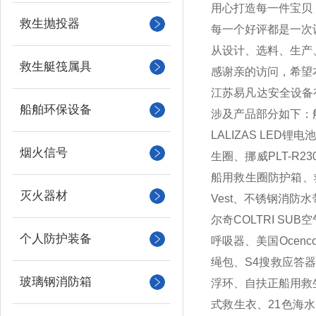
用心打造每一件宝贝
救生抛投器
每一个好评都是一次
从设计、选料、生产
救生艇筏属具
感谢亲的访问，希望
江苏易凡达安全设备
船舶环保设备
涉及产品部分如下：
LALIZAS LE
烟火信号
生圈、挪威PLT-R
船用救生圈防护箱、救
灭火器材
Vest、不锈钢消防水
尔奇COLTRI S
个人防护装备
呼吸器、美国Oce
绳包、S4搜救应答器
玻璃钢消防箱
浮环、自扶正船用救
式救生衣、21色海水