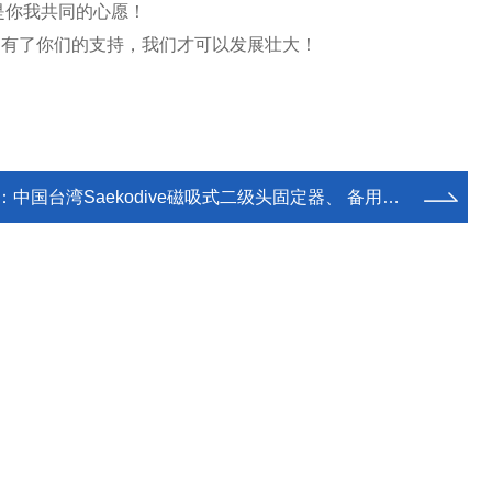
是你我共同的心愿！
为有了你们的支持，我们才可以发展壮大！
：
中国台湾Saekodive磁吸式二级头固定器、 备用二级头固定夹潜水配件管夹