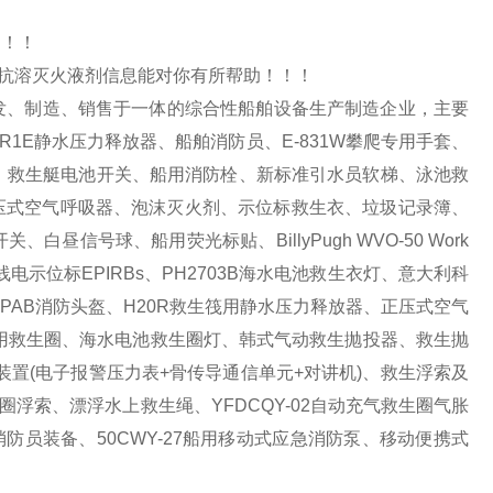
！！！
沫抗溶灭火液剂信息能对你有所帮助！！！
发、制造、销售于一体的综合性船舶设备生产制造企业，主要
1E静水压力释放器、船舶消防员、E-831W攀爬专用手套、
标识、救生艇电池开关、船用消防栓、新标准引水员软梯、泳池救
CCF正压式空气呼吸器、泡沫灭火剂、示位标救生衣、垃圾记录簿、
号球、船用荧光标贴、BillyPugh WVO-50 Work
急无线电示位标EPIRBs、PH2703B海水电池救生衣灯、意大利科
器箱、PAB消防头盔、H20R救生筏用静水压力释放器、正压式空气
、船用救生圈、海水电池救生圈灯、韩式气动救生抛投器、救生抛
吸装置(电子报警压力表+骨传导通信单元+对讲机)、救生浮索及
浮索、漂浮水上救生绳、YFDCQY-02自动充气救生圈气胀
防员装备、50CWY-27船用移动式应急消防泵、移动便携式