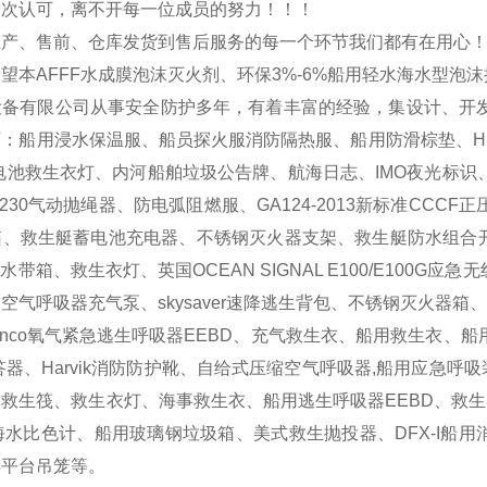
一次认可，离不开每一位成员的努力！！！
生产、售前、仓库发货到售后服务的每一个环节我们都有在用心
望本AFFF水成膜泡沫灭火剂、环保3%-6%船用轻水海水型泡
设备有限公司从事安全防护多年，有着丰富的经验，集设计、开
：船用浸水保温服、船员探火服消防隔热服、船用防滑棕垫、HR
LED锂电池救生衣灯、内河船舶垃圾公告牌、航海日志、IMO夜光
R230气动抛绳器、防电弧阻燃服、GA124-2013新标准C
救生艇蓄电池充电器、不锈钢灭火器支架、救生艇防水组合开关、白昼信
水带箱、救生衣灯、英国OCEAN SIGNAL E100/E100G应
SUB空气呼吸器充气泵、skysaver速降逃生背包、不锈钢灭火
enco氧气紧急逃生呼吸器EEBD、充气救生衣、船用救生衣
答器、Harvik消防防护靴、自给式压缩空气呼吸器,船用应急呼
救生筏、救生衣灯、海事救生衣、船用逃生呼吸器EEBD、救生圈
海水比色计、船用玻璃钢垃圾箱、美式救生抛投器、DFX-I船用消
洋平台吊笼等。