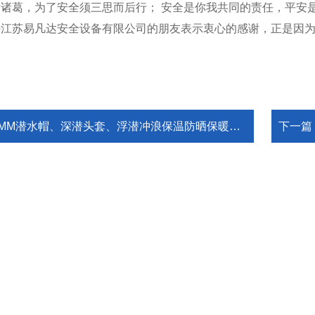
诸葛，为了安全须三思而后行； 安全是你我共同的责任，平安
持江苏易凡达安全设备有限公司的朋友表示衷心的感谢，正是因
MM潜水帽、深潜头套、浮潜冲浪保温防晒保暖潜水头套、冬游泳头套装备
下一篇