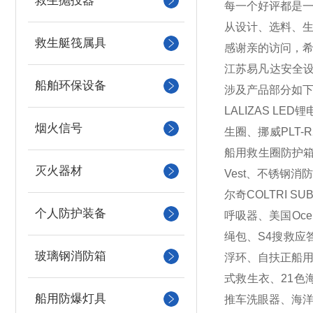
救生抛投器
每一个好评都是
从设计、选料、
救生艇筏属具
感谢亲的访问，希
江苏易凡达安全
船舶环保设备
涉及产品部分如下
LALIZAS 
烟火信号
生圈、挪威PLT-
船用救生圈防护箱、
灭火器材
Vest、不锈钢消防
尔奇COLTRI 
个人防护装备
呼吸器、美国Oc
绳包、S4搜救应
玻璃钢消防箱
浮环、自扶正船用
式救生衣、21色
船用防爆灯具
推车洗眼器、海