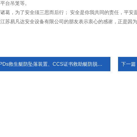
洋平台吊笼等。
诸葛，为了安全须三思而后行； 安全是你我共同的责任，平安
持江苏易凡达安全设备有限公司的朋友表示衷心的感谢，正是因
PDs救生艇防坠落装置、CCS证书救助艇防脱落保护吊绳索设备EC认可装置
下一篇