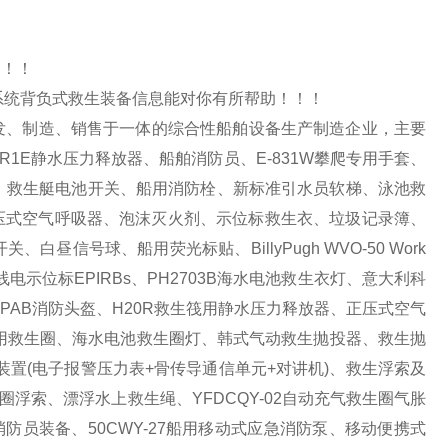
！！！
系统背负式救生装备信息能对你有所帮助！！！
发、制造、销售于一体的综合性船舶设备生产制造企业，主要
1E静水压力释放器、船舶消防员、E-831W攀爬专用手套、
标识、救生艇电池开关、船用消防栓、新标准引水员软梯、泳池救
CCF正压式空气呼吸器、泡沫灭火剂、示位标救生衣、垃圾记录簿、
号球、船用荧光标贴、BillyPugh WVO-50 Work
急无线电示位标EPIRBs、PH2703B海水电池救生衣灯、意大利科
器箱、PAB消防头盔、H20R救生筏用静水压力释放器、正压式空气
、船用救生圈、海水电池救生圈灯、韩式气动救生抛投器、救生抛
吸装置(电子报警压力表+骨传导通信单元+对讲机)、救生浮索及
浮索、漂浮水上救生绳、YFDCQY-02自动充气救生圈气胀
防员装备、50CWY-27船用移动式应急消防泵、移动便携式