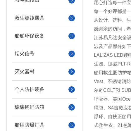
救生抛投器
用心打造每一件宝
每一个好评都是
救生艇筏属具
从设计、选料、
感谢亲的访问，希
船舶环保设备
江苏易凡达安全
涉及产品部分如下
烟火信号
LALIZAS 
生圈、挪威PLT-
灭火器材
船用救生圈防护箱、
Vest、不锈钢消防
个人防护装备
尔奇COLTRI 
呼吸器、美国Oc
玻璃钢消防箱
绳包、S4搜救应
浮环、自扶正船用
船用防爆灯具
式救生衣、21色