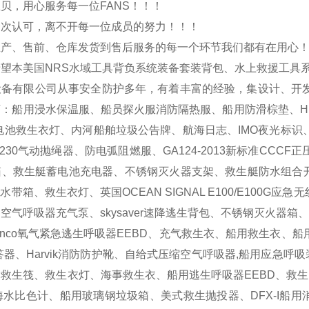
贝，用心服务每一位FANS！！！
一次认可，离不开每一位成员的努力！！！
生产、售前、仓库发货到售后服务的每一个环节我们都有在用心
望本美国NRS水域工具背负系统装备套装背包、水上救援工具
设备有限公司从事安全防护多年，有着丰富的经验，集设计、开
：船用浸水保温服、船员探火服消防隔热服、船用防滑棕垫、HR
LED锂电池救生衣灯、内河船舶垃圾公告牌、航海日志、IMO夜光
R230气动抛绳器、防电弧阻燃服、GA124-2013新标准C
救生艇蓄电池充电器、不锈钢灭火器支架、救生艇防水组合开关、白昼信
水带箱、救生衣灯、英国OCEAN SIGNAL E100/E100G应
SUB空气呼吸器充气泵、skysaver速降逃生背包、不锈钢灭火
enco氧气紧急逃生呼吸器EEBD、充气救生衣、船用救生衣
答器、Harvik消防防护靴、自给式压缩空气呼吸器,船用应急呼
救生筏、救生衣灯、海事救生衣、船用逃生呼吸器EEBD、救生圈
海水比色计、船用玻璃钢垃圾箱、美式救生抛投器、DFX-I船用消