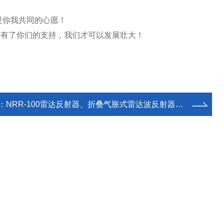
是你我共同的心愿！
为有了你们的支持，我们才可以发展壮大！
：
NRR-100雷达反射器、折叠气胀式雷达波反射器、CCS充气式雷达反射器