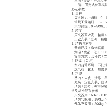
车间 / 食品厂在线监
选：固定式称重模块 
必选参数
1. 量程
灭火器 / 小钢瓶：0～6
常规工业钢瓶：0～150kg
大型储罐：0～500kg / 
2. 精度
灭火器要求高：精度 0.
工业充装 / 监测：精度 0.
3. 结构与材质
普通环境：碳钢喷塑
潮湿 / 食品 / 化工：3
安装方式：台秤式 / 支
4. 防爆（关键）
室内普通环境：不防
燃气站、化工、易燃易爆区：
5. 功能
基础：去皮、清零、单位切
充装：定量充装、自动
消防 / 监控：失重报警、
常见标准配置参考
灭火器用：60kg / 0.0
消防气瓶用：150kg / 0
气体充装用：200kg / 0