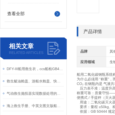
查看全部
产品详情
相关文章
品牌
其
RELATED ARTICLES
应用领域
生
DFY-III船用救生衣，ccs船检GB4303-2008旅客浮力衣，船员乘客155N救生衣
船用二氧化碳钢瓶系统称重
为什么必须用 “称重"
救生艇油舱盖、游船水舱盖、快艇玻璃钢艇游艇房车配件加油加水盖
CO₂ 在钢瓶内是 气液共
压力表不准：温度升高 
称重可靠：质量守恒——
气动救生抛投器实现数据处理的数字化
便携式 / 手提秤（灭火
用途：二氧化碳灭火器
海上救生手册、中英文图文版船用救生手册、船舶备书船员救生手册介绍
要求：量程 ≥50kg、精度
依据：GB 50444 规