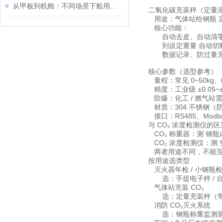
从甲板到机舱：不同场景下船用消防水枪的配置与应用策略
二氧化碳充装秤（定量
用途：气体站给钢瓶 定量充
核心功能：
自动去皮、自动清
到设定重量 自动切
数据记录、防过量
核心参数（选型参考）
量程：常见 0~50kg、0~
精度：工业级 ±0.05~±0
防爆：化工 / 燃气站需 E
材质：304 不锈钢（
接口：RS485、Modb
与 CO₂ 浓度检测仪的区
CO₂ 称重器：测 钢
CO₂ 浓度检测仪：测 
两者用途不同，不能
按用途选类型
灭火器年检 / 小钢瓶
选：手提电子秤 / 
气体站充装 CO₂
选：定量充装秤（带
消防 CO₂灭火系统
选：钢瓶称重监测装