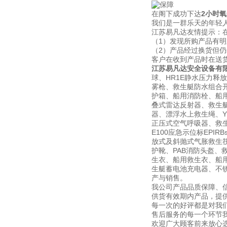
在阁下成功下达
2小时氧
我们是一群乐天的年轻人
江苏易凡达友情提示：
（1）发现所购产品有
（2）产品经过换货但
客户在收到产品时在送
江苏易凡达安全设备有
球、HR1E静水压力释
雾枪、救生艇防水组合开
护箱、船用消防栓、船用信
叠式雷达反射器、救生
器、漂浮水上救生绳、YF
正压式空气呼吸器、救生艇磁
E100应急示位标EPI
放式及斜抛式气胀救生筏筏
护靴、PAB消防头盔、
生衣、船用救生衣、船用
生艇蓄电池充电器、不锈钢灭
产与销售。
我公司产品品质保障、
供货有效期内产品，提
每一次的好评都是对我
售后服务的每一个环节
欢迎广大顾客前来放心