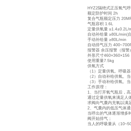
HYZ2隔绝式正压氧气
额定防护时间 2h
复合气瓶额定压力 20M
气瓶容积 1.6L
定量供氧量 ≥1.4±0.2L/
自动补给量 ≥80L/min(
手动补给量 ≥80L/min
自动排气压力 400~700
报警器 余压报警（报警点4
外形尺寸460×360×15
使用重量7.5kg
供氧方式
（1）定量供氧。呼吸器以
（2）自动补给供氧。当
（3）手动补给供氧。
工作原理：
1、当打开氧气瓶后，
通过定量供氧来满足人
求阀向气囊内充氧以满
2、气囊内的低压气体
当呼出的气体逐渐增多时
阀开始排气；
当人的呼吸量从（10~