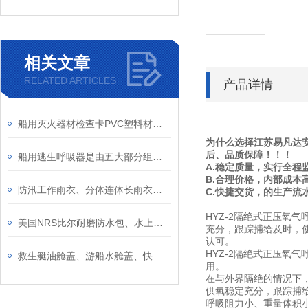
相关文章
RELATED ARTICLES
产品详情
船用灭火器材检查卡PVC塑料材质防水防油耐海水圆角设计消火栓检查记录表
为什么选择江苏易凡达安
后、品质保障！！！
船用逃生呼吸器是由五大部分组成的你知道吗？
A.稳定质量，实行全程
B.合理价格，内部成本
防汛工作雨衣、分体连体长雨衣抗洪抢险防汛劳保工作耐磨反光雨衣介绍
C.快捷交货，的生产流
HYZ-2隔绝式正压
美国NRS比尔耐磨防水包、水上救援专业背包、救生装备作业背包
充分，跟踪捕给及时，
认可。
HYZ-2隔绝式正压
救生艇油舱盖、游船水舱盖、快艇玻璃钢艇游艇房车配件加油加水盖
用。
在与外界隔绝的情况下
供氧稳定充分，跟踪捕
呼吸阻力小、重量体积