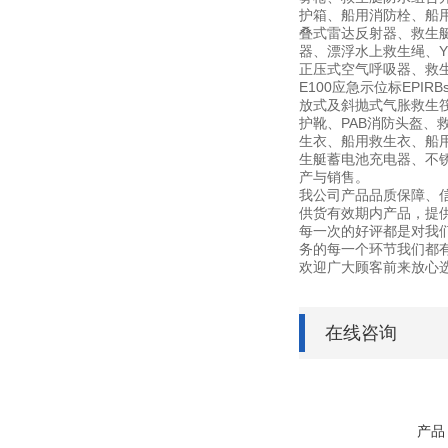
护箱、船用消防栓、船用信
叠式雷达反射器、救生
器、漂浮水上救生绳、YF
正压式空气呼吸器、救生艇磁
E100应急示位标EPI
放式及斜抛式气胀救生筏筏
护靴、PAB消防头盔、
生衣、船用救生衣、船用
生艇蓄电池充电器、不锈钢灭
产与销售。
我公司产品品质保障、
供货有效期内产品，提
每一次的好评都是对我
务的每一个环节我们都
欢迎广大顾客前来放心
在线咨询
产品