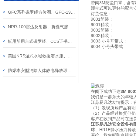
带阀3M防尘口罩，含
颈带式可以更好的配合
GFC系列磁罗经方位圈、GFC-190/165/165A/130磁罗经船用仪器仪表方位圈
订货信息：
9001简装；
9001精装；
NRR-100雷达反射器、折叠气胀式雷达波反射器、CCS充气式雷达反射器
9002简装；
9002精装；
9003 小号耳带式；
艇用船用台式磁罗经、CCS证书新型无汽泡台式渔船指南针
9004 小号头带式.
美国NRS湿式水域救援潜水服、水上水下作业湿式保护
防爆本安型消除人体静电释放球、除静电柱工业触摸式静电释放器
在阁下成功下达
3M 90
我们是一群乐天的年轻人
江苏易凡达友情提示：
（1）发现所购产品有
（2）产品经过换货但
客户在收到产品时在送
江苏易凡达安全设备有
球、HR1E静水压力释
雾枪、救生艇防水组合开