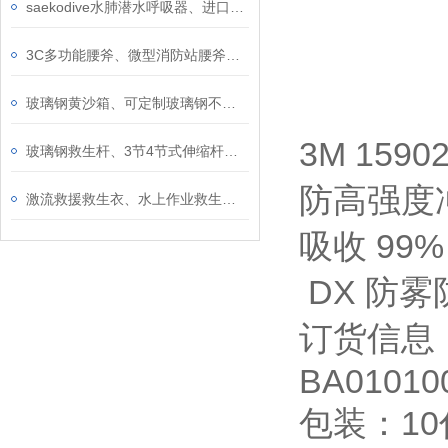
saekodive水肺潜水呼吸器、进口正光潜水一二级调节器套装呼吸器装备
3C多功能腰斧、微型消防站腰斧、破拆工具斧、手斧、精钢逃生斧头
玻璃钢黄沙箱、可定制玻璃钢不锈钢黄沙箱介绍
3M 15
玻璃钢救生杆、3节4节式伸缩杆救生勾、游泳池专用玻璃钢救生杆介绍
防高强度
激流救援救生衣、水上作业救生消防救援专业救生衣、激流消防救生衣PFD装置
吸收 99% 
DX 防雾
订货信息
BA01010
包装：10