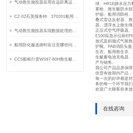
气动救生抛投器应用在远距离运载抛射器技术领域
球、HR1E静水压力
雾枪、救生艇防水组
护箱、船用消防栓、船
CZ-02石英报务钟、370201船用航海计时仪、铜壳CCS认证电台船钟介绍
叠式雷达反射器、救
器、漂浮水上救生绳、
正压式空气呼吸器、救生
气动救生抛投器实现数据处理的数字化
E100应急示位标E
放式及斜抛式气胀救生
船用防化服选择时应注意哪些问题？
护靴、PAB消防头
生衣、船用救生衣、
生艇蓄电池充电器、不锈
CCS船检行货WS97-80H救生艇水密搜索灯、12V80W救助艇用搜索灯
产与销售。
我公司产品品质保障
供货有效期内产品，
每一次的好评都是对
务的每一个环节我们
欢迎广大顾客前来放
在线咨询