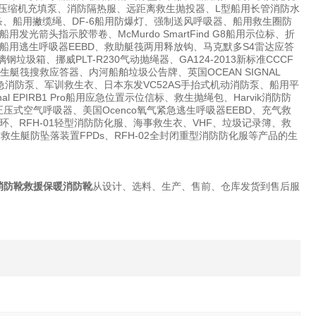
国宝华压缩机充填泵、消防隔热服、远距离救生抛投器、L型船用长管消防水
条、船用撇缆绳、DF-6船用防爆灯、强制送风呼吸器、船用救生圈防
头指示胶带卷、McMurdo SmartFind G8船用示位标、折
用逃生呼吸器EEBD、救助艇筏两用释放钩、马克默多S4雷达应答
圾箱、挪威PLT-R230气动抛绳器、GA124-2013新标准CCCF
船舶救生艇筏搜救应答器、内河船舶垃圾公告牌、英国OCEAN SIGNAL
7船用应急消防泵、军训救生衣、日本东发VC52AS手抬式机动消防泵、船用平
EPIRB1 Pro船用应急位置示位信标、救生抛绳包、Harvik消防防
压式空气呼吸器、美国Ocenco氧气紧急逃生呼吸器EEBD、充气救
RFH-01轻型消防防化服、海事救生衣、VHF、垃圾记录簿、救
水带箱、救生艇防坠落装置FPDs、RFH-02全封闭重型消防防化服等产品的生
款消防靴救援保暖消防靴
从设计、选料、生产、售前、仓库发货到售后服