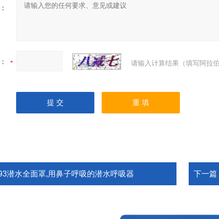
：
：
请输入计算结果（填写阿拉伯
693潜水全面罩,用鼻子呼吸的潜水呼吸器
下一篇