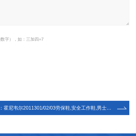
数字），如：三加四=7
：
霍尼韦尔2011301/02/03劳保鞋,安全工作鞋,男士夏季防砸防刺穿绝缘电工鞋