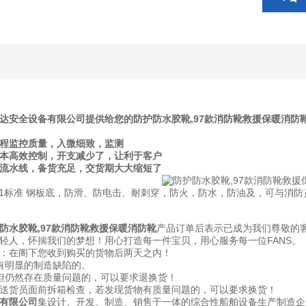
达安全设备有限公司提供给您的防护防水胶靴,97款消防靴救援保暖消
全程监控质量，入微细致，监测
成本高效控制，开支减少了，让利于客户
产流水线，备货充足，交货期大大缩短了
-91标准 钢板底，防滑、防电击、耐刺穿，防火，防水，防油及，可与消
防水胶靴,97款消防靴救援保暖消防靴
产品订单后表示已成为我们尊敬的
轻人，怀揣我们的梦想！用心打造每一件宝贝，用心服务每一位FANS。
：在阁下您收到购买的货物后两天之内！
有明显的制造缺陷的。
但仍然存在质量问题的，可以要求退换货！
送货员面前拆箱检查，若发现货物有质量问题的，可以要求换货！
有限公司
集设计、开发、制造、销售于一体的综合性船舶设备生产制造企