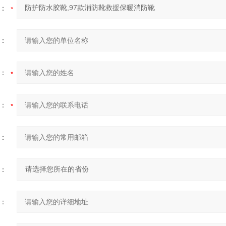
：
：
：
：
：
：
：