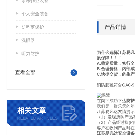
水域作业装备
个人安全装备
产品详情
防坠落保护
洗眼器
为什么选择江苏易凡
听力防护
质保障！！！
A.稳定质量，实行
B.合理价格，内部
查看全部
C.快捷交货，的生
消防胶靴符合GA6
在阁下成功下达
防护
我们是一群乐天的年
相关文章
江苏易凡达友情提示
（1）发现所购产品
RELATED ARTICLES
（2）产品经过换货
客户在收到产品时在
江苏易凡达安全设备