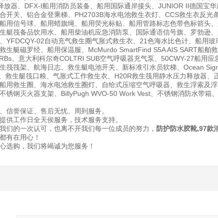
释放器、DFX-I船用消防员装备、船用国际通岸接头、JUNIOR II德
合开关、铝合金登乘梯、PH2703B海水电池救生衣灯、CCS救生衣反光
用信号球、船用蜡旗绳、船用荧光标贴、船用管路标志色带色标箭头、船用发光箭
生艇筏备品饮用水、船用柴油机应急消防泵、国际通语信号旗、罗勃逊、船
YFDCQY-02自动充气救生圈气胀式救生衣、21色海水比色计、船用玻璃钢垃
艇磁罗经、船用保温服、McMurdo SmartFind S5A AIS SART
PIRBs、意大利科尔奇COLTRI SUB空气呼吸器充气泵、50CWY-2
筏筏架、航海日志、救生艇电池开关、新标准引水员软梯、Ocean Signal 
盔、救生艇筏口粮、气胀式工作救生衣、H20R救生筏用静水压力释放器、正
船用救生圈、海水电池救生圈灯、自给式压缩空气呼吸器、救生浮索及浮环、
钢灭火器支架、BillyPugh WVO-50 Work Vest、不锈钢消防
、信誉保证、售后无忧、周到服务。
提供工作日全天侯服务，技术服务支持。
我们的一次认可，也离不开我们每一位成员的努力，
防护防水胶靴,97
都有在用心！
心选购，我们将竭诚为您服务！