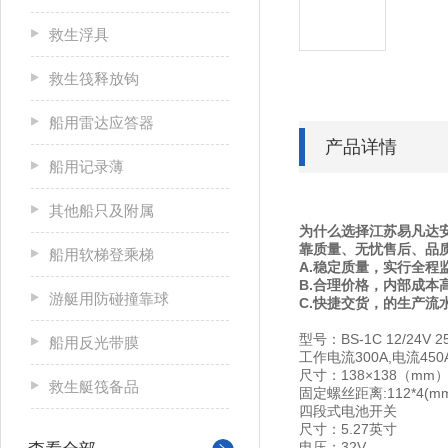
救生浮具
救生筏释放钩
船用雷达应答器
产品详情
船用记录薄
其他船只及附属
为什么选择江苏易凡达安
靠质量、无忧售后、品
船用软梯登乘梯
A.稳定质量，实行全程
B.合理价格，内部成本
游艇用防碰撞靠球
C.快捷交货，的生产流
型号：BS-1C 12/24V 25
船用反光带膜
工作电流300A,电流450
尺寸：138×138（mm
救生艇筏备品
固定螺丝距离:112*4(m
四段式电池开关
尺寸：5.27英寸
电压：32V