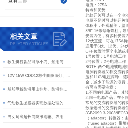
查看全部
电流：275A
特点和优势
此款开关可以在一个电
电量不足时可以把开关旋
体积小，外观精美，坚
3/8"-16镀锡铜螺柱
相关文章
安装方便，有多种安装
12伏直流，可在175A持
RELATED ARTICLES
适用于6伏、12伏、24
OFF位置时两个电池或
1号位置：1号电池工作
2号位置：2号电池工作
救生艇筏备品可浮小刀、船用简易浮力小刀、救生艇属具水手工具刀裁纸刀
BOTH-两个电池或电
电源转换器又称交流转
12V 15W CDD12救生艇舱顶灯、CCS船检证书救助艇舱内吸顶灯
压和110V电压两种
金，减少了能源的浪费
有两点需要注意：
船舶甲板防滑用山棕垫、防滑棕垫红棕丝耐用防滑透水、船用防滑垫
1.不同的电源产品，其
2.同一电源产品，在不
常见的交流转换器的转换
气动救生抛投器实现数据处理的数字化
数据选出的交流转换器
{GB2099.3-2008
男女耐磨超长筒防汛雨靴、农用田插秧靴子、牛筋底捕鱼水鞋
（ adaptor）转
（fused adapt