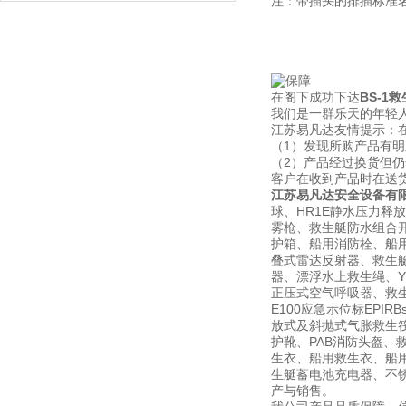
注：带插头的排插标准
在阁下成功下达
BS-1
我们是一群乐天的年轻人
江苏易凡达友情提示：
（1）发现所购产品有
（2）产品经过换货但
客户在收到产品时在送
江苏易凡达安全设备有
球、HR1E静水压力释
雾枪、救生艇防水组合开
护箱、船用消防栓、船用信
叠式雷达反射器、救生
器、漂浮水上救生绳、YF
正压式空气呼吸器、救生艇磁
E100应急示位标EPI
放式及斜抛式气胀救生筏筏
护靴、PAB消防头盔、
生衣、船用救生衣、船用
生艇蓄电池充电器、不锈钢灭
产与销售。