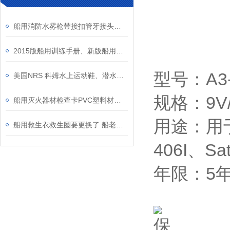
船用消防水雾枪带接扣管牙接头消防消火栓型号材质参数说明
2015版船用训练手册、新版船用训练手册、船员培训手册介绍
型号：A3-
美国NRS 科姆水上运动鞋、潜水专业专业脚套、水面水下救援救生作业用防水鞋
规格：9V/
船用灭火器材检查卡PVC塑料材质防水防油耐海水圆角设计消火栓检查记录表
用途：用于美国
船用救生衣救生圈要更换了 船老大，船舶救生设备专项检查活动开始啦！
406I、Sate
年限：5