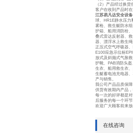
（2）产品经过换货
客户在收到产品时在
江苏易凡达安全设备
球、HR1E静水压力
雾枪、救生艇防水组
护箱、船用消防栓、船
叠式雷达反射器、救
器、漂浮水上救生绳、
正压式空气呼吸器、救生
E100应急示位标E
放式及斜抛式气胀救生
护靴、PAB消防头
生衣、船用救生衣、
生艇蓄电池充电器、不锈
产与销售。
我公司产品品质保障
供货有效期内产品，
每一次的好评都是对
后服务的每一个环节
欢迎广大顾客前来放
在线咨询