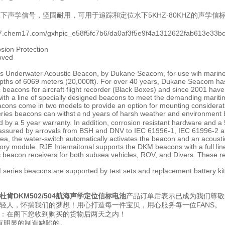
收水下声学信号，坚固耐用，可用于追踪和定位水下5KHZ-80KHZ的声学信
osion Protection
oved
 Underwater Acoustic Beacon, by Dukane Seacom, for use wih marine 
pths of 6069 meters (20,000ft). For over 40 years, Dukane Seacom ha
 beacons for aircraft flight recorder (Black Boxes) and since 2001 hav
 with a line of specially designed beacons to meet the demanding marit
cons come in two models to provide an option for mounting considera
ies beacons can withstａnd years of harsh weather and environment bec
by a 5 year warranty. In addition, corrosion resistant hardware and a 5
is assured by arrovals from BSH and DNV to IEC 61996-1, IEC 61996-2
t sea, the water-switch automatically activates the beacon and an acousti
ry module. RJE Internaitonal supports the DKM beacons with a full line 
ic beacon receivers for both subsea vehicles, ROV, and Divers. These 
M series beacons are supported by test sets and replacement battery kit
杜肯DKM502/504航海声学定位信标电池
产品订单后表示已成为我们尊敬
轻人，怀揣我们的梦想！用心打造每一件宝贝，用心服务每一位FANS。
：在阁下您收到购买的货物后两天之内！
有明显的制造缺陷的。