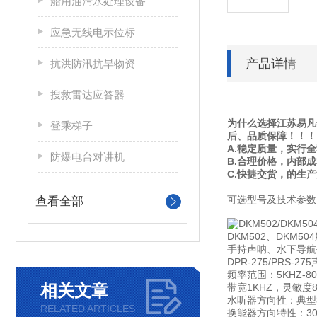
船用油污水处理设备
应急无线电示位标
产品详情
抗洪防汛抗旱物资
搜救雷达应答器
为什么选择江苏易凡
登乘梯子
后、品质保障！！！
A.稳定质量，实行
防爆电台对讲机
B.合理价格，内部
C.快捷交货，的生
可选型号及技术参数
查看全部
DKM502、DK
手持声呐、水下导航
DPR-275/PRS-
频率范围：5KHZ-80
相关文章
带宽1KHZ，灵敏度8
水听器方向性：典型3
RELATED ARTICLES
换能器方向特性：30。