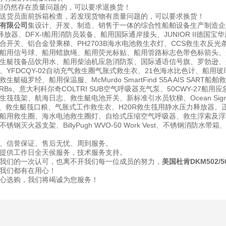
但仍然存在质量问题的，可以要求退换货！
送货员面前拆箱检查，若发现货物有质量问题的，可以要求换货！
有限公司
集设计、开发、制造、销售于一体的综合性船舶设备生产制造企
释放器、DFX-I船用消防员装备、船用国际通岸接头、JUNIOR II德
合开关、铝合金登乘梯、PH2703B海水电池救生衣灯、CCS救生衣反光
用信号球、船用蜡旗绳、船用荧光标贴、船用管路标志色带色标箭头、船用发光箭
生艇筏备品饮用水、船用柴油机应急消防泵、国际通语信号旗、罗勃逊、船
YFDCQY-02自动充气救生圈气胀式救生衣、21色海水比色计、船用玻璃钢垃
艇磁罗经、船用保温服、McMurdo SmartFind S5A AIS SART
PIRBs、意大利科尔奇COLTRI SUB空气呼吸器充气泵、50CWY-2
筏筏架、航海日志、救生艇电池开关、新标准引水员软梯、Ocean Signal 
盔、救生艇筏口粮、气胀式工作救生衣、H20R救生筏用静水压力释放器、正
船用救生圈、海水电池救生圈灯、自给式压缩空气呼吸器、救生浮索及浮环、
钢灭火器支架、BillyPugh WVO-50 Work Vest、不锈钢消防
、信誉保证、售后无忧、周到服务。
提供工作日全天侯服务，技术服务支持。
我们的一次认可，也离不开我们每一位成员的努力，
美国杜肯DKM502
我们都有在用心！
心选购，我们将竭诚为您服务！