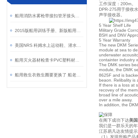
工作深度：200m。
DPR-275用于接
声学接收器。
船用消防水雾枪带接扣管牙接头消防消火栓型号材质参数说明
5 Year Shelf Life
Military Grade Corr
2015版船用训练手册、新版船用训练手册、船员培训手册介绍
BSH and DNV Appr
5 Year Warranty
The new DKM Series
美国NRS 科姆水上运动鞋、潜水专业专业脚套、水面水下救援救生作业用防水鞋
module at sea to de
underwater acousitc
containter industry
船用灭火器材检查卡PVC塑料材质防水防油耐海水圆角设计消火栓检查记录表
The DMK series bea
module, the DMK ser
船用救生衣救生圈要更换了 船老大，船舶救生设备专项检查活动开始啦！
8625F and is backed 
beaon. Relibality 
If there is a loss a
recovey of the memo
broad line of acout
over a mile away.
In addition, the DK
在阁下成功下达
美国
我们是一群乐天的年
江苏易凡达友情提示
（1）发现所购产品