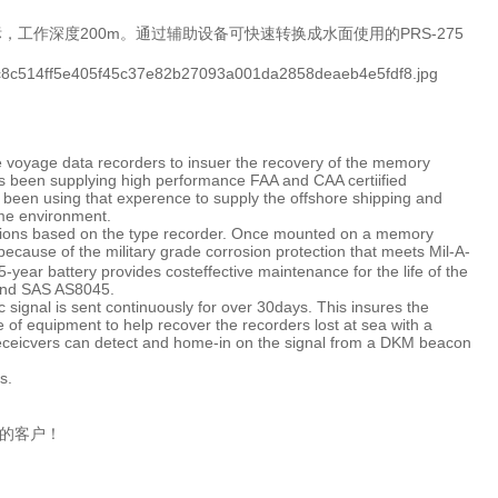
标，工作深度200m。通过辅助设备可快速转换成水面使用的PRS-275
voyage data recorders to insuer the recovery of the memory
s been supplying high performance FAA and CAA certiified
e been using that experence to supply the offshore shipping and
ime environment.
tions based on the type recorder. Once mounted on a memory
ause of the military grade corrosion protection that meets Mil-A-
-year battery provides costeffective maintenance for the life of the
 and SAS AS8045.
c signal is sent continuously for over 30days. This insures the
of equipment to help recover the recorders lost at sea with a
receicvers can detect and home-in on the signal from a DKM beacon
s.
的客户！