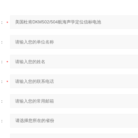
：
：
：
：
：
：