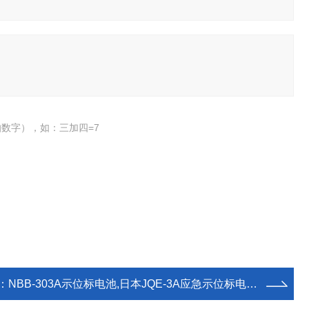
数字），如：三加四=7
：
NBB-303A示位标电池,日本JQE-3A应急示位标电池组