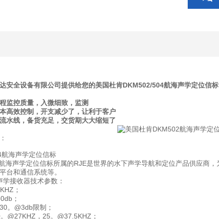
达安全设备有限公司提供给您的美国杜肯DKM502/504航海声学定位
全程监控质量，入微细致，监测
成本高效控制，开支减少了，让利于客户
产流水线，备货充足，交货期大大缩短了
：
M504航海声学定位信标所属的RJE是世界的水下声学导航和定位产品供应
平台和通信系统等。
275声学接收器技术参数：
KHZ；
0db；
0。@3db限制；
@27KHZ，25。@37.5KHZ；