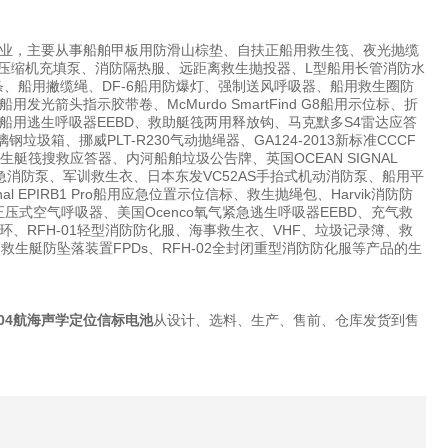
业，主要从事船舶甲板用防滑山棕垫、自扶正船用救生筏、夜光抛缆
国宝华压缩机充填泵、消防隔热服、远距离救生抛投器、L型船用长管消防水
条、船用撇缆绳、DF-6船用防爆灯、强制送风呼吸器、船用救生圈防
头指示胶带卷、McMurdo SmartFind G8船用示位标、折
用逃生呼吸器EEBD、救助艇筏两用释放钩、马克默多S4雷达应答
圾箱、挪威PLT-R230气动抛绳器、GA124-2013新标准CCCF
船舶救生艇筏搜救应答器、内河船舶垃圾公告牌、英国OCEAN SIGNAL
7船用应急消防泵、军训救生衣、日本东发VC52AS手抬式机动消防泵、船用平
EPIRB1 Pro船用应急位置示位信标、救生抛绳包、Harvik消防防
压式空气呼吸器、美国Ocenco氧气紧急逃生呼吸器EEBD、充气救
RFH-01轻型消防防化服、海事救生衣、VHF、垃圾记录簿、救
水带箱、救生艇防坠落装置FPDs、RFH-02全封闭重型消防防化服等产品的生
/504航海声学定位信标电池
从设计、选料、生产、售前、仓库发货到售