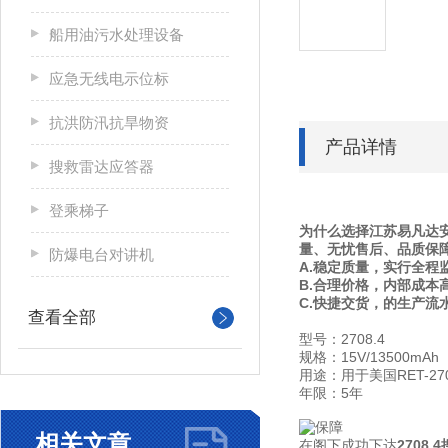
船用油污水处理设备
应急无线电示位标
抗洪防汛抗旱物资
产品详情
搜救雷达应答器
登乘梯子
为什么选择江苏易凡达安
量、无忧售后、品质保
防爆电台对讲机
A.稳定质量，实行全程
B.合理价格，内部成本
C.快捷交货，的生产流
查看全部
型号：2708.4
规格：15V/13500mAh
用途：用于美国RET-270
年限：5年
相关文章
在阁下成功下达
2708