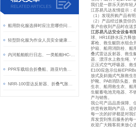
我们是一群乐天的年轻人
RELATED ARTICLES
江苏易凡达友情提示：
（1）发现所购产品有
（2）产品经过换货但
船用防化服选择时应注意哪些问题？
客户在收到产品时在送
江苏易凡达安全设备有
球、HR1E静水压力释
轻型防化服为作业人员安全健康提供很好的保护作用
雾枪、救生艇防水组合开
护箱、船用消防栓、船用信
叠式雷达反射器、救生
内河船舶航行日志、一类船舶HC-I长江内河船舶航行日志介绍
器、漂浮水上救生绳、YF
正压式空气呼吸器、救生艇磁
PPR车载组合折叠船、路亚钓鱼艇塑料船、捕鱼便携拼接分体组装小船
E100应急示位标EPI
放式及斜抛式气胀救生筏筏
护靴、PAB消防头盔、
NRR-100雷达反射器、折叠气胀式雷达波反射器、CCS充气式雷达反射器
生衣、船用救生衣、船用
生艇蓄电池充电器、不锈钢灭
产与销售。
我公司产品品质保障、
供货有效期内产品，提
每一次的好评都是对我
库发货到售后服务的每
欢迎广大顾客前来放心