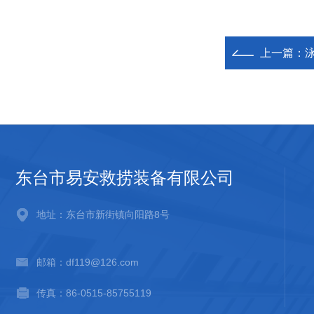
上一篇：
泳
东台市易安救捞装备有限公司
地址：东台市新街镇向阳路8号
邮箱：df119@126.com
传真：86-0515-85755119