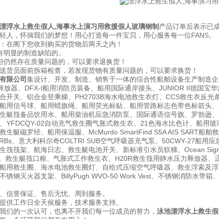
漂浮水上救生假人,海事水上演习用救援假人玻璃钢制
产品订单后表示已
轻人，怀揣我们的梦想！用心打造每一件宝贝，用心服务每一位FANS。
：在阁下您收到购买的货物后两天之内！
有明显的制造缺陷的。
但仍然存在质量问题的，可以要求退换货！
送货员面前拆箱检查，若发现货物有质量问题的，可以要求换货！
有限公司
集设计、开发、制造、销售于一体的综合性船舶设备生产制造企
释放器、DFX-I船用消防员装备、船用国际通岸接头、JUNIOR II德
合开关、铝合金登乘梯、PH2703B海水电池救生衣灯、CCS救生衣反光
用信号球、船用蜡旗绳、船用荧光标贴、船用管路标志色带色标箭头、船用发光箭
生艇筏备品饮用水、船用柴油机应急消防泵、国际通语信号旗、罗勃逊、船
YFDCQY-02自动充气救生圈气胀式救生衣、21色海水比色计、船用玻璃钢垃
艇磁罗经、船用保温服、McMurdo SmartFind S5A AIS SART
PIRBs、意大利科尔奇COLTRI SUB空气呼吸器充气泵、50CWY-2
筏筏架、航海日志、救生艇电池开关、新标准引水员软梯、Ocean Signal 
盔、救生艇筏口粮、气胀式工作救生衣、H20R救生筏用静水压力释放器、正
船用救生圈、海水电池救生圈灯、自给式压缩空气呼吸器、救生浮索及浮环、
钢灭火器支架、BillyPugh WVO-50 Work Vest、不锈钢消防
、信誉保证、售后无忧、周到服务。
提供工作日全天侯服务，技术服务支持。
我们的一次认可，也离不开我们每一位成员的努力，
泳池漂浮水上救生假