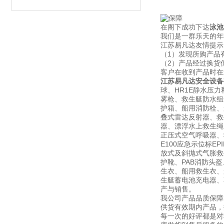
在阁下成功下达
泳池
我们是一群乐天的年
江苏易凡达友情提示
（1）发现所购产品
（2）产品经过换货
客户在收到产品时在
江苏易凡达安全设备
球、HR1E静水压力
雾枪、救生艇防水组
护箱、船用消防栓、船
叠式雷达反射器、救
器、漂浮水上救生绳、
正压式空气呼吸器、救生
E100应急示位标E
放式及斜抛式气胀救生
护靴、PAB消防头
生衣、船用救生衣、
生艇蓄电池充电器、不锈
产与销售。
我公司产品品质保障
供货有效期内产品，
每一次的好评都是对