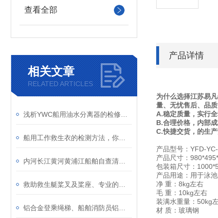
查看全部
产品详情
相关文章
RELATED ARTICLES
为什么选择江苏易凡
量、无忧售后、品质
A.稳定质量，实行
浅析YWC船用油水分离器的检修和维护
B.合理价格，内部
C.快捷交货，的生
船用工作救生衣的检测方法，你学会了吗？
产品型号：YFD-YC-
产品尺寸：980*495
内河长江黄河黄浦江船舶自查清单海事版、中国籍船舶开航前安全自查清单
包装箱尺寸：1000*
产品用途：用于泳池
净 重：8kg左右
救助救生艇桨叉及桨座、专业的船舶救生艇筏属具配件桨叉桨座
毛 重：10kg左右
装满水重量：50kg
铝合金登乘绳梯、船舶消防员铝合金软梯、救生专业逃生梯介绍
材 质：玻璃钢