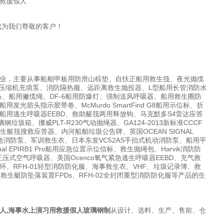
成为我们尊敬的客户！
业，主要从事船舶甲板用防滑山棕垫、自扶正船用救生筏、夜光抛缆
国宝华压缩机充填泵、消防隔热服、远距离救生抛投器、L型船用长管消防水
条、船用撇缆绳、DF-6船用防爆灯、强制送风呼吸器、船用救生圈防
头指示胶带卷、McMurdo SmartFind G8船用示位标、折
用逃生呼吸器EEBD、救助艇筏两用释放钩、马克默多S4雷达应答
圾箱、挪威PLT-R230气动抛绳器、GA124-2013新标准CCCF
船舶救生艇筏搜救应答器、内河船舶垃圾公告牌、英国OCEAN SIGNAL
7船用应急消防泵、军训救生衣、日本东发VC52AS手抬式机动消防泵、船用平
EPIRB1 Pro船用应急位置示位信标、救生抛绳包、Harvik消防防
压式空气呼吸器、美国Ocenco氧气紧急逃生呼吸器EEBD、充气救
RFH-01轻型消防防化服、海事救生衣、VHF、垃圾记录簿、救
水带箱、救生艇防坠落装置FPDs、RFH-02全封闭重型消防防化服等产品的生
人,海事水上演习用救援假人玻璃钢制
从设计、选料、生产、售前、仓