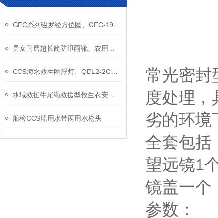
GFC系列磁罗经方位圈、GFC-190/165/165A/130磁罗经船用仪器仪表方位圈
男女耐磨超长筒防汛雨靴、农用田插秧靴子、牛筋底捕鱼水鞋
常光密封
CCS海水救生圈浮灯、QDL2-2G海水电池自亮闪光救生圈灯
度处理，
水域救援牛尾绳救援型救生衣安全绳快速牵引绳介绍
劣的环境
船检CCS船用水带两用水枪头
全套包括
望远镜1
镜盖一个
参数：