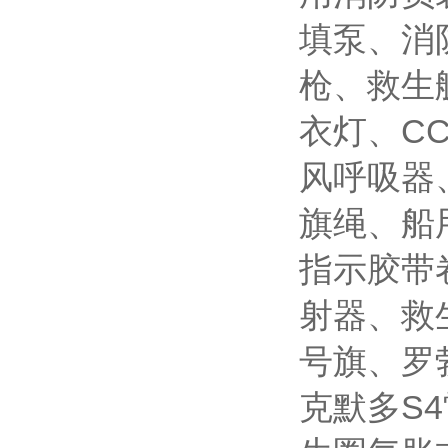
填泵、消
枪、救生
衣灯、C
风呼吸器
旗绳、船
指示胶带卷
射器、救
号旗、罗
克默多S4