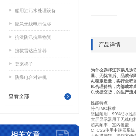
船用油污水处理设备
应急无线电示位标
抗洪防汛抗旱物资
产品详情
搜救雷达应答器
登乘梯子
为什么选择江苏易凡达安
量、无忧售后、品质保
防爆电台对讲机
A.稳定质量，实行全程
B.合理价格，内部成本
C.快捷交货，的生产流
查看全部
性能特点
符合IMO标准
坚固耐用，99%防水性能
大屏显示器用于无线电
超高频率，室内覆盖
CTCSS使用中继器系统
相关文章
大触摸按钮，操作方便