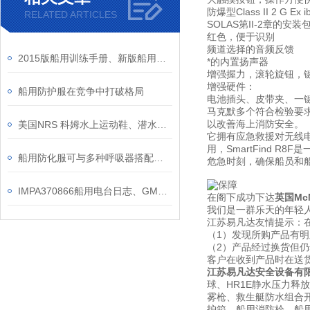
防爆型Class II 2 G Ex ib
RELATED ARTICLES
SOLAS第II-2章的安
红色，便于识别
频道选择的音频反馈
2015版船用训练手册、新版船用训练手册、船员培训手册介绍
*的内置扬声器
增强握力，滚轮旋钮，
增强硬件：
船用防护服在竞争中打破格局
电池插头、皮带夹、一
马克默多个符合检验要求的
以改善海上消防安全。
美国NRS 科姆水上运动鞋、潜水专业专业脚套、水面水下救援救生作业用防水鞋
它拥有应急救援对无线
用，SmartFind
船用防化服可与多种呼吸器搭配使用
危急时刻，确保船员和船
IMPA370866船用电台日志、GMDSS电台日志记录簿、无线电中英文记录簿
在阁下成功下达
英国Mc
我们是一群乐天的年轻人
江苏易凡达友情提示：
（1）发现所购产品有
（2）产品经过换货但
客户在收到产品时在送
江苏易凡达安全设备有
球、HR1E静水压力释
雾枪、救生艇防水组合开
护箱、船用消防栓、船用信