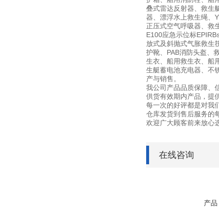
叠式雷达反射器、救生
器、漂浮水上救生绳、YF
正压式空气呼吸器、救生艇磁
E100应急示位标EPI
放式及斜抛式气胀救生筏筏
护靴、PAB消防头盔、
生衣、船用救生衣、船用
生艇蓄电池充电器、不锈钢灭
产与销售。
我公司产品品质保障、
供货有效期内产品，提
每一次的好评都是对我
仓库发货到售后服务的
欢迎广大顾客前来放心
在线咨询
产品