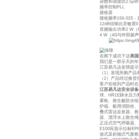
杂散和谐波比2.5μW
频率控制PLL
接收器
接收频率156.025 - 
12dB信噪比灵敏度0
音频输出功率2 W（
4 W（4Ω与外部扬
在阁下成功下达
美国
我们是一群乐天的年
江苏易凡达友情提示
（1）发现所购产品
（2）产品经过换货
客户在收到产品时在
江苏易凡达安全设备
球、HR1E静水压力
雾枪、救生艇防水组
护箱、船用消防栓、船
叠式雷达反射器、救
器、漂浮水上救生绳、
正压式空气呼吸器、救生
E100应急示位标E
放式及斜抛式气胀救生