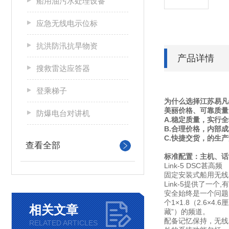
船用油污水处理设备
应急无线电示位标
抗洪防汛抗旱物资
产品详情
搜救雷达应答器
登乘梯子
为什么选择江苏易凡达
美丽价格、可靠质量
防爆电台对讲机
A.稳定质量，实行
B.合理价格，内部
C.快捷交货，的生
查看全部
标准配置：主机、话
Link-5 DSC甚高频
固定安装式船用无线
Link-5提供了一
安全始终是一个问题L
个1×1.8（2.6
相关文章
藏”）的频道。
配备记忆保持，无线电
RELATED ARTICLES