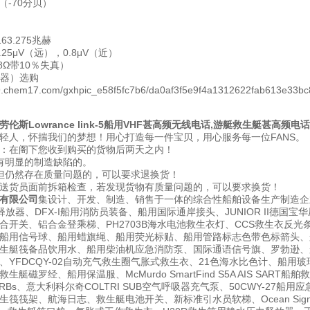
（-70分贝）
163.275兆赫
.25μV（远），0.8μV（近）
8Ω带10％失真）
声器）选购
劳伦斯Lowrance link-5船用VHF甚高频无线电话,游艇救生艇甚高频电话
轻人，怀揣我们的梦想！用心打造每一件宝贝，用心服务每一位FANS。
：在阁下您收到购买的货物后两天之内！
有明显的制造缺陷的。
但仍然存在质量问题的，可以要求退换货！
送货员面前拆箱检查，若发现货物有质量问题的，可以要求换货！
有限公司
集设计、开发、制造、销售于一体的综合性船舶设备生产制造企
释放器、DFX-I船用消防员装备、船用国际通岸接头、JUNIOR II德
合开关、铝合金登乘梯、PH2703B海水电池救生衣灯、CCS救生衣反光
用信号球、船用蜡旗绳、船用荧光标贴、船用管路标志色带色标箭头、船用发光箭
生艇筏备品饮用水、船用柴油机应急消防泵、国际通语信号旗、罗勃逊、船
YFDCQY-02自动充气救生圈气胀式救生衣、21色海水比色计、船用玻璃钢垃
艇磁罗经、船用保温服、McMurdo SmartFind S5A AIS SART
PIRBs、意大利科尔奇COLTRI SUB空气呼吸器充气泵、50CWY-2
筏筏架、航海日志、救生艇电池开关、新标准引水员软梯、Ocean Signal 