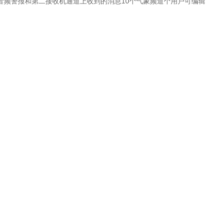
音频警报和第二接收机通道上收到的消息10个气象频道个用户可编辑