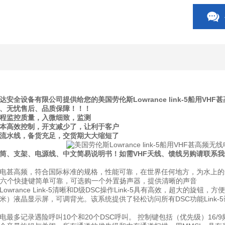
安全设备有限公司提供给您的美国劳伦斯Lowrance link-5船用V
、无忧售后、品质保障！！！
全程监控质量，入微细致，监测
成本高效控制，开支减少了，让利于客户
产流水线，备货充足，交货期大大缩短了
筒、支架、电源线、中文简易说明书！如需VHF天线、馈线另购请联系我
电甚高频，符合国际标准的规格，性能可靠，在世界任何地方，为水上的
个,有六个快捷键简单可靠，可选购一个外置扬声器，提供清晰的声音
owrance Link-5清晰和D级DSC操作Link-5具有高效，超大的
×4.6厘米）液晶显示屏，可调背光。该系统提供了轻松访问所有DSC功能Li
最多记录遇险呼叫10个和20个DSC呼叫。 控制键包括（优先级）16/9频