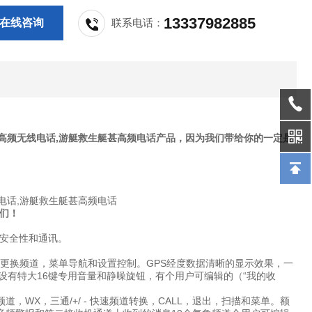
13337982885
在线咨询
联系电话：
HF甚高频无线电话,游艇救生艇甚高频电话产品，因为我们带给你的一定是
们！
安全性和通讯。
旋钮，方便更换频道，菜单导航和设置控制。GPS经度数据清晰的显示效果，一
nk-5设有特大16键专用音量和静噪旋钮，有个用户可编辑的（“我的收
道，WX，三通/+/ - 快速频道转换，CALL，退出，扫描和菜单。额