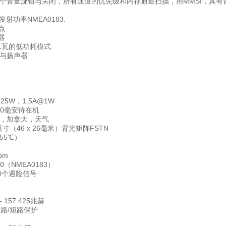
个音量旋钮与关闭，所有通道的优先级和内存通道扫描，用MMSI，具有
发射功率NMEA0183.
点
器
 1瓦的低功耗模式
与扬声器
25W，1.5A@1W
00毫安待在机
，加拿大，天气
0英寸（46 x 26毫米）背光矩阵FSTN
55℃）
pm
0（NMEA0183）
0个遇险信号
 157.425兆赫
开路/短路保护