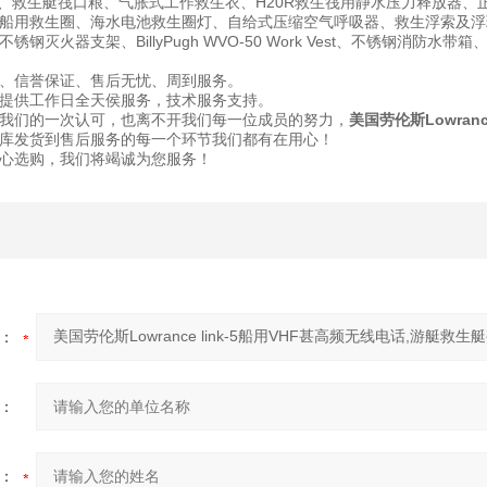
盔、救生艇筏口粮、气胀式工作救生衣、H20R救生筏用静水压力释放器、正
船用救生圈、海水电池救生圈灯、自给式压缩空气呼吸器、救生浮索及浮环、
钢灭火器支架、BillyPugh WVO-50 Work Vest、不锈钢消防
、信誉保证、售后无忧、周到服务。
提供工作日全天侯服务，技术服务支持。
我们的一次认可，也离不开我们每一位成员的努力，
美国劳伦斯Lowran
库发货到售后服务的每一个环节我们都有在用心！
心选购，我们将竭诚为您服务！
：
：
：