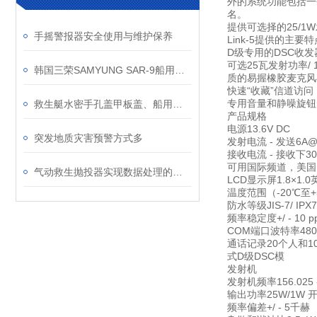
外的系统功能包括一
名。
提供可选择的25/1W
手摇警报器安全使用与维护保养
Link-5提供的主要特
D级专用的DSC收发
可选25瓦发射功率/
韩国三荣SAMYUNG SAR-9船用搜救雷达应答器
质的易握橡胶麦克风
快速“收藏”信道访问
专用音量和静噪旋钮
救生艇水密手孔盖甲板盖、船用航海游艇配件圆形快游艇检查孔防滑检查工作盖
产品规格
电源13.6V DC
突发地质灾害预警方式多
发射电流 - 发送6A@
接收电流 - 接收下3
可用国际频道，美国
气动救生抛投器实现数据处理的数字化
LCD显示屏1.8×1.
温度范围（-20℃至+
防水等级JIS-7/ IPX7
频率稳定度+/ - 10 p
COM端口波特率480
通话记录20个人和1
式D级DSC模
发射机
发射机频率156.025 -
输出功率25W/1W 
频率偏差+/ - 5千赫