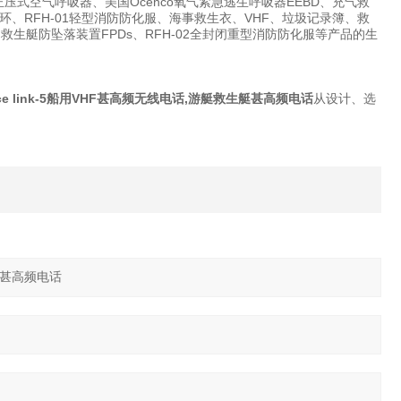
压式空气呼吸器、美国Ocenco氧气紧急逃生呼吸器EEBD、充气救
RFH-01轻型消防防化服、海事救生衣、VHF、垃圾记录簿、救
水带箱、救生艇防坠落装置FPDs、RFH-02全封闭重型消防防化服等产品的生
ce link-5船用VHF甚高频无线电话,游艇救生艇甚高频电话
从设计、选