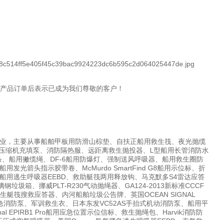
产品订单后表示已成为我们尊敬的客户！
业，主要从事船舶甲板用防滑山棕垫、自扶正船用救生筏、夜光抛缆
国宝华压缩机充填泵、消防隔热服、远距离救生抛投器、L型船用长管消防水
条、船用撇缆绳、DF-6船用防爆灯、强制送风呼吸器、船用救生圈防
头指示胶带卷、McMurdo SmartFind G8船用示位标、折
用逃生呼吸器EEBD、救助艇筏两用释放钩、马克默多S4雷达应答
圾箱、挪威PLT-R230气动抛绳器、GA124-2013新标准CCCF
船舶救生艇筏搜救应答器、内河船舶垃圾公告牌、英国OCEAN SIGNAL
7船用应急消防泵、军训救生衣、日本东发VC52AS手抬式机动消防泵、船用平
EPIRB1 Pro船用应急位置示位信标、救生抛绳包、Harvik消防防