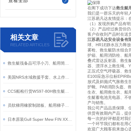
查看全部
在阁下成功下达
救生艇
我们是一群乐天的年轻人
江苏易凡达友情提示：
（1）发现所购产品有
（2）产品经过换货但
客户在收到产品时在送
相关文章
江苏易凡达安全设备有
RELATED ARTICLES
球、HR1E静水压力释
雾枪、救生艇防水组合开
护箱、船用消防栓、船用信
叠式雷达反射器、救生
救生艇筏备品可浮小刀、船用简易浮力小刀、救生艇属具水手工具刀裁纸刀
器、漂浮水上救生绳、YF
正压式空气呼吸器、救生艇磁
E100应急示位标EPI
美国NRS水域救援手套、水上作业手套、激流耐磨防滑救援工作消防手套
放式及斜抛式气胀救生筏筏
护靴、PAB消防头盔、
CCS船检行货WS97-80H救生艇水密搜索灯、12V80W救助艇用搜索灯
生衣、船用救生衣、船用
生艇蓄电池充电器、不锈钢灭
产与销售。
员软梯用橡胶制踏板、船用梯子更换踏板、船用登乘绳梯橡胶踏板
我公司产品品质保障、
供货有效期内产品，提
每一次的好评都是对我
日本原装Gull Super Mew FIN XX Open Heel可调节式潜水蛙鞋脚蹼带塔扣男女深潜浮潜
一个环节我们都有在用
欢迎广大顾客前来放心