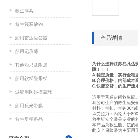
救生浮具
救生筏释放钩
产品详情
船用雷达应答器
船用记录薄
为什么选择江苏易凡达
其他船只及附属
障！！！
A.稳定质量，实行全程
船用软梯登乘梯
B.合理价格，内部成本
C.快捷交货，的生产流
游艇用防碰撞靠球
适用于普通封闭救生艇
我公司生产的救生艇安全带
船用反光带膜
材料：带扣、带钩304或
承受拉力：丙纶大于800
救生艇筏备品
救生艇安全带是专业的救
本产品为救生艇、筏的器
此安全保险带为主要用