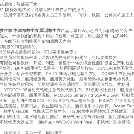
或后倾，头部高于水
料,能有效地防水，能增大救生衣在水中的浮力。
：适用于沿海及内河各类人员工作使用。（军训，铁路、公路大桥施工人
救生衣,牛津布救生衣,军训救生衣
产品订单后表示已成为我们尊敬的客户
轻人，怀揣我们的梦想！用心打造每一件宝贝，用心服务每一位FANS。
：在阁下您收到购买的货物后两天之内！
有明显的制造缺陷的。
但仍然存在质量问题的，可以要求退换货！
送货员面前拆箱检查，若发现货物有质量问题的，可以要求换货！
有限公司
集设计、开发、制造、销售于一体的综合性船舶设备生产制造企
释放器、DFX-I船用消防员装备、船用国际通岸接头、JUNIOR II德
合开关、铝合金登乘梯、PH2703B海水电池救生衣灯、CCS救生衣反光
用信号球、船用蜡旗绳、船用荧光标贴、船用管路标志色带色标箭头、船用发光箭
生艇筏备品饮用水、船用柴油机应急消防泵、国际通语信号旗、罗勃逊、船
YFDCQY-02自动充气救生圈气胀式救生衣、21色海水比色计、船用玻璃钢垃
艇磁罗经、船用保温服、McMurdo SmartFind S5A AIS SART
PIRBs、意大利科尔奇COLTRI SUB空气呼吸器充气泵、50CWY-2
筏筏架、航海日志、救生艇电池开关、新标准引水员软梯、Ocean Signal 
盔、救生艇筏口粮、气胀式工作救生衣、H20R救生筏用静水压力释放器、正
船用救生圈、海水电池救生圈灯、自给式压缩空气呼吸器、救生浮索及浮环、
钢灭火器支架、BillyPugh WVO-50 Work Vest、不锈钢消防
、信誉保证、售后无忧、周到服务。