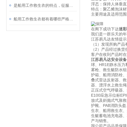
浮态：保持人体垂直
是船用工作救生衣的特点，征服了你吗？
特点：聚乙烯泡沫材
主要用途及适用范围
船用工作救生衣都有着哪些严格规定？
在阁下成功下达
迷彩
我们是一群乐天的年
江苏易凡达友情提示
（1）发现所购产品
（2）产品经过换货
客户在收到产品时在
江苏易凡达安全设备
球、HR1E静水压力
雾枪、救生艇防水组
护箱、船用消防栓、船
叠式雷达反射器、救
器、漂浮水上救生绳、
正压式空气呼吸器、救生
E100应急示位标E
放式及斜抛式气胀救生
护靴、PAB消防头
生衣、船用救生衣、
生艇蓄电池充电器、不锈
产与销售。
我公司产品品质保障