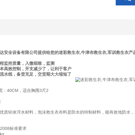
达安全设备有限公司提供给您的迷彩救生衣,牛津布救生衣,军训救生衣
全程监控质量，入微细致，监测
成本高效控制，开支减少了，让利于客户
产流水线，备货充足，交货期大大缩短了
宽：40CM，适合胸围3尺2
右
优质轻体浮水材料，泡沫救生衣布料是防水的特制材料，能有效地防水，
-2008标准要求
kg