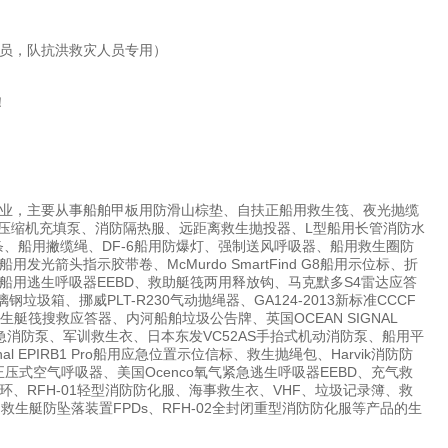
员，队抗洪救灾人员专用）
！
业，主要从事船舶甲板用防滑山棕垫、自扶正船用救生筏、夜光抛缆
国宝华压缩机充填泵、消防隔热服、远距离救生抛投器、L型船用长管消防水
条、船用撇缆绳、DF-6船用防爆灯、强制送风呼吸器、船用救生圈防
头指示胶带卷、McMurdo SmartFind G8船用示位标、折
用逃生呼吸器EEBD、救助艇筏两用释放钩、马克默多S4雷达应答
圾箱、挪威PLT-R230气动抛绳器、GA124-2013新标准CCCF
船舶救生艇筏搜救应答器、内河船舶垃圾公告牌、英国OCEAN SIGNAL
7船用应急消防泵、军训救生衣、日本东发VC52AS手抬式机动消防泵、船用平
EPIRB1 Pro船用应急位置示位信标、救生抛绳包、Harvik消防防
压式空气呼吸器、美国Ocenco氧气紧急逃生呼吸器EEBD、充气救
RFH-01轻型消防防化服、海事救生衣、VHF、垃圾记录簿、救
水带箱、救生艇防坠落装置FPDs、RFH-02全封闭重型消防防化服等产品的生