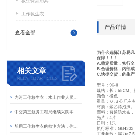
救生保温用具
工作救生衣
产品详情
查看全部
为什么选择江苏易凡
保障！！！
A.稳定质量，实行
B.合理价格，内部
相关文章
C.快捷交货，的生
RELATED ARTICLES
型号：96-II
规格：长：55CM、
颜色：橙色
内河工作救生衣：水上作业人员的安全防护屏障
重量：０.３公斤左
材质：聚乙烯泡沫。
中交第三航务工程局继续采购本公司一批工作救生衣 感谢一直以来的支持
面料：普通防水布，
光片：4片
口哨：1只
船用工作救生衣的检测方法，你学会了吗？
执行标准：GB4303
主要参数：浮力≥7.5