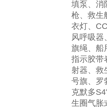
填泵、消
枪、救生
衣灯、C
风呼吸器
旗绳、船
指示胶带卷
射器、救
号旗、罗
克默多S4
生圈气胀