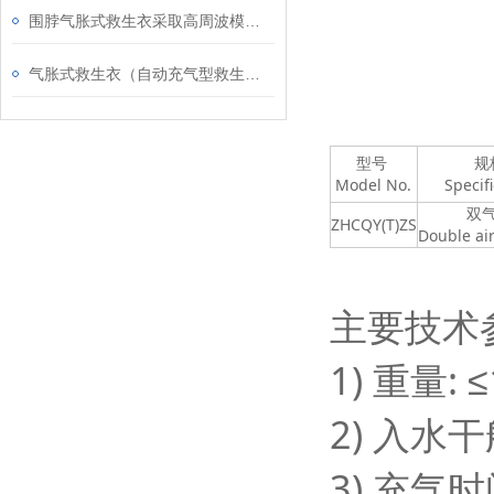
围脖气胀式救生衣采取高周波模具热合新工艺
气胀式救生衣（自动充气型救生衣）详细说明
型号
规
Model No.
Specif
双
ZHCQY(T)ZS
Double ai
主要技术
1) 重量: 
2) 入水
3) 充气时