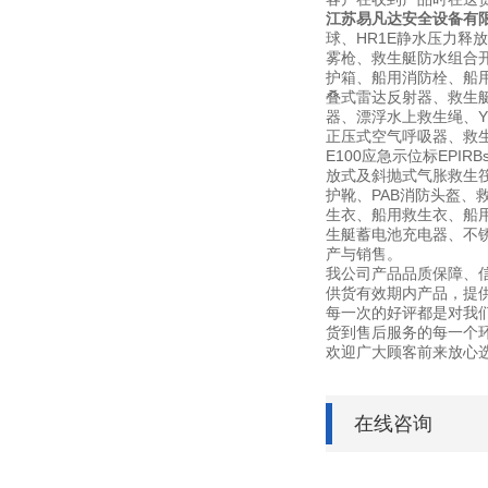
江苏易凡达安全设备有
球、HR1E静水压力释
雾枪、救生艇防水组合开
护箱、船用消防栓、船用信
叠式雷达反射器、救生
器、漂浮水上救生绳、YF
正压式空气呼吸器、救生艇磁
E100应急示位标EPI
放式及斜抛式气胀救生筏筏
护靴、PAB消防头盔、
生衣、船用救生衣、船用
生艇蓄电池充电器、不锈钢灭
产与销售。
我公司产品品质保障、
供货有效期内产品，提
每一次的好评都是对我
货到售后服务的每一个
欢迎广大顾客前来放心
在线咨询