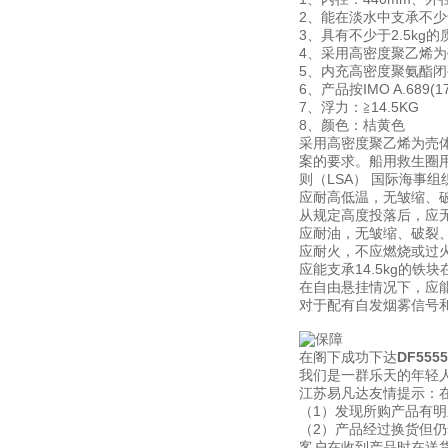
2、能在淡水中支承不少于
3、具有不少于2.5kg的
4、采用高密度聚乙烯为
5、内充高密度聚氨酯
6、产品按IMO A.68
7、浮力：≧14.5KG
8、颜色：桔黄色
采用高密度聚乙烯为売体内
案的要求。船用救生圈用于
则（LSA） 国际海事组织
应耐高低温，无皱缩、
从规定高度投落后，应
应耐油，无皱缩、破裂
应耐火，不应燃烧或过
应能支承14.5kg的铁
在自由悬挂情况下，应能承
对于配有自发烟雾信号
在阁下成功下达
DF55
我们是一群乐天的年轻人
江苏易凡达友情提示：
（1）发现所购产品有
（2）产品经过换货但
客户在收到产品时在送