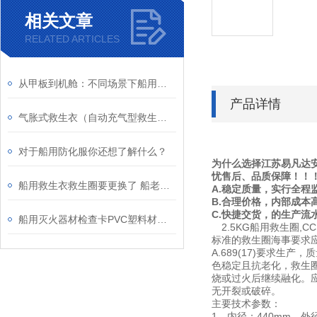
相关文章
RELATED ARTICLES
从甲板到机舱：不同场景下船用消防水枪的配置与应用策略
产品详情
气胀式救生衣（自动充气型救生衣）详细说明
对于船用防化服你还想了解什么？
为什么选择江苏易凡达安
忧售后、品质保障！！
船用救生衣救生圈要更换了 船老大，船舶救生设备专项检查活动开始啦！
A.稳定质量，实行全程
B.合理价格，内部成本
C.快捷交货，的生产流
船用灭火器材检查卡PVC塑料材质防水防油耐海水圆角设计消火栓检查记录表
2.5KG船用救生圈,CCS聚乙烯
标准的救生圈海事要求应
A.689(17)要求
色稳定且抗老化，救生
烧或过火后继续融化。应
无开裂或破碎。
主要技术参数：
1、内径：440mm、外径