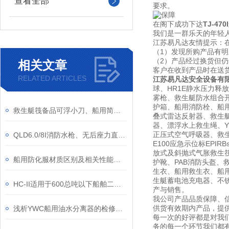
查看全部
要求。
在阁下成功下达
TJ-4
我们是一群乐天的年轻人
江苏易凡达友情提示：
（1）发现所购产品有
（2）产品经过换货但
相关文章
客户在收到产品时在送
RELATED ARTICLES
江苏易凡达安全设备有
球、HR1E静水压力释
雾枪、救生艇防水组合开
护箱、船用消防栓、船用信
救生艇筏备品可浮小刀、船用简易浮力小刀、救生艇属具水手工具刀裁纸刀
叠式雷达反射器、救生
器、漂浮水上救生绳、YF
正压式空气呼吸器、救生艇磁
QLD6.0/8I消防水枪、无后座力直流喷雾消防无后坐力多功能水枪
E100应急示位标EPI
放式及斜抛式气胀救生筏筏
船用防化服材质区别及相关性能参数
护靴、PAB消防头盔、
生衣、船用救生衣、船用
生艇蓄电池充电器、不锈钢灭
HC-II适用于600总吨以下船舶二类内河船舶轮机日志中文版介绍
产与销售。
我公司产品品质保障、
供货有效期内产品，提
浅析YWC船用油水分离器的检修和维护
每一次的好评都是对我
务的每一个环节我们都