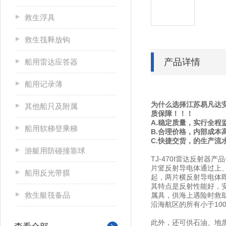
救生浮具
救生筏释放钩
产品详情
船用雷达应答器
船用记录薄
为什么选择江苏易凡达安
其他船只及附属
质保障！！！
A.稳定质量，实行全程
船用软梯登乘梯
B.合理价格，内部成本
C.快捷交货，的生产流
游艇用防碰撞靠球
TJ-470I雷达反射
片竖反射导电体通过上
船用反光带膜
起，两片横反射导电体
其特点是反射性能好，
救生艇筏备品
属具，供海上遇险时救
沿海航区的所有小于10
此外，还可供石油、地质勘