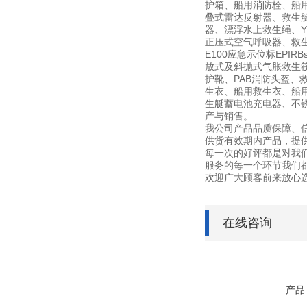
护箱、船用消防栓、船用信
叠式雷达反射器、救生
器、漂浮水上救生绳、YF
正压式空气呼吸器、救生艇磁
E100应急示位标EPI
放式及斜抛式气胀救生筏筏
护靴、PAB消防头盔、
生衣、船用救生衣、船用
生艇蓄电池充电器、不锈钢灭
产与销售。
我公司产品品质保障、
供货有效期内产品，提
每一次的好评都是对我
服务的每一个环节我们
欢迎广大顾客前来放心
在线咨询
产品