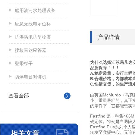
船用油污水处理设备
应急无线电示位标
产品详情
抗洪防汛抗旱物资
搜救雷达应答器
为什么选择江苏易凡达
登乘梯子
品质保障！！！
A.稳定质量，实行全程
防爆电台对讲机
B.合理价格，内部成本
C.快捷交货，的生产流
由英国McMurdo（马克默
查看全部
小、重量最轻的，真正
的条件下，它都能忠实
Fastfind 是一种
确定位。特别是当遇险
Fastfind Plu
相关文章
转发至救援中心。无论在