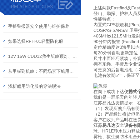
RELATED ARTICLES
上述两款Fastfind
登山、勘探、护林人员
性能特点
内置式GPS接收机(Plus
手摇警报器安全使用与维护保养
COSPAS-SARSAT卫
406MHz/121.5MHz发
如果选择RFH-01轻型防化服
90分钟内报警 (Fastfin
定位精确度达3海里以内（F
每20分钟自动更新定位（
12V 15W CDD12救生艇舱顶灯、CCS船检证书救助艇舱内吸顶灯
尺寸小而轻巧紧凑，外
拥有系绳、手带及专业
可更换的后备电池组（-20°
从甲板到机舱：不同场景下船用消防水枪的配置与应用策略
电池有效期5年，保证至
浅析船用防化服的穿法脱法
在阁下成功下达
便携式
我们是一群乐天的年轻人
江苏易凡达友情提示：
（1）发现所购产品有
（2）产品经过换货但
客户在收到产品时在送
江苏易凡达安全设备有
球、HR1E静水压力释
雾枪、救生艇防水组合开