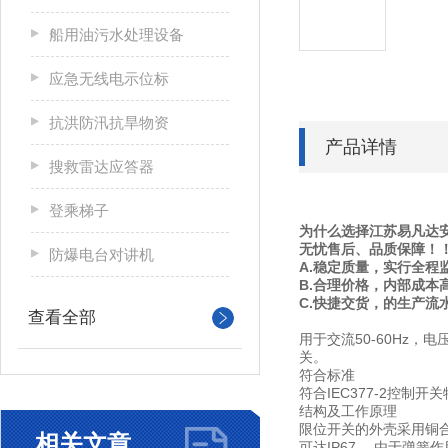
船用油污水处理设备
应急无线电示位标
抗洪防汛抗旱物资
产品详情
搜救雷达应答器
登乘梯子
为什么选择江苏易凡达安
无忧售后、品质保障！
防爆电台对讲机
A.稳定质量，实行全程
B.合理价格，内部成本
C.快捷交货，的生产流
查看全部
用于交流50-60Hz，
关。
符合标准
符合IEC377-2控
结构及工作原理
限位开关的外壳采用铜
相关文章
可达IP67。 由于弹簧