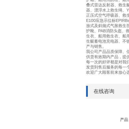
叠式雷达反射器、救生
器、漂浮水上救生绳、YF
正压式空气呼吸器、救生艇磁
E100应急示位标EPI
放式及斜抛式气胀救生筏筏
护靴、PAB消防头盔、
生衣、船用救生衣、船用
生艇蓄电池充电器、不锈钢灭
产与销售。
我公司产品品质保障、
供货有效期内产品，提
每一次的好评都是对我
发货到售后服务的每一
欢迎广大顾客前来放心
在线咨询
产品