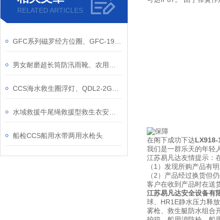
RELATED ARTICLES
GFC系列磁罗经方位圈、GFC-190/165/165A/130磁罗经船用仪器仪表方位圈
男女耐磨超长筒防汛雨靴、农用田插秧靴子、牛筋底捕鱼水鞋
CCS海水救生圈浮灯、QDL2-2G海水电池自亮闪光救生圈灯
水域救援牛尾绳救援型救生衣安全绳快速牵引绳介绍
船检CCS船用水带两用水枪头
在阁下成功下达
LX91
我们是一群乐天的年轻人
江苏易凡达友情提示：
（1）发现所购产品有
（2）产品经过换货但
客户在收到产品时在送
江苏易凡达安全设备有
球、HR1E静水压力释
雾枪、救生艇防水组合开
护箱、船用消防栓、船用信