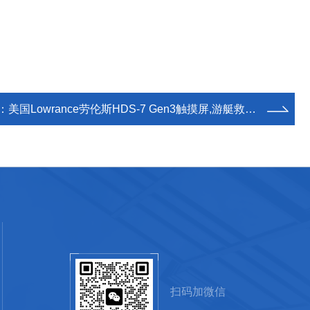
：
美国Lowrance劳伦斯HDS-7 Gen3触摸屏,游艇救生艇探鱼器/海图仪/水底成像
扫码加微信