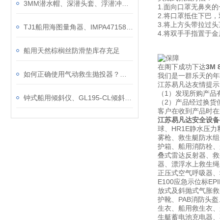
3MM潜水帽、深潜头套、浮潜冲浪保温防晒保暖潜水头套、冬游泳头套装备
1.面向口罩无鼻夹
2.将口罩抵住下巴
3.将上方头带拉过
TJ1船用海图量角器、IMPA471586带柄手柄量角器、航海铜质量角器木盒包装
4.将双手手指置于
船用天然棕榈丝防滑垫库存充足
在阁下成功下达
3M
如何正确使用气动救生抛投器？一起来看看吧
我们是一群乐天的年
江苏易凡达友情提示
（1）发现所购产品
钟式船用倾斜仪、GL195-CL倾斜仪铜拉丝壳体
（2）产品经过换货
客户在收到产品时在
江苏易凡达安全设备
球、HR1E静水压力
雾枪、救生艇防水组
护箱、船用消防栓、船
叠式雷达反射器、救
器、漂浮水上救生绳、
正压式空气呼吸器、救生
E100应急示位标E
放式及斜抛式气胀救生
护靴、PAB消防头
生衣、船用救生衣、
生艇蓄电池充电器、不锈