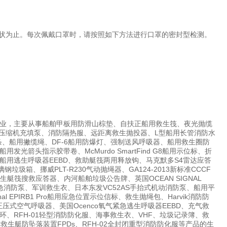
形状为止。每次佩戴口罩时，请按照如下方法进行口罩的密封型检测。
业，主要从事船舶甲板用防滑山棕垫、自扶正船用救生筏、夜光抛缆
国宝华压缩机充填泵、消防隔热服、远距离救生抛投器、L型船用长管消防水
条、船用撇缆绳、DF-6船用防爆灯、强制送风呼吸器、船用救生圈防
头指示胶带卷、McMurdo SmartFind G8船用示位标、折
用逃生呼吸器EEBD、救助艇筏两用释放钩、马克默多S4雷达应答
圾箱、挪威PLT-R230气动抛绳器、GA124-2013新标准CCCF
船舶救生艇筏搜救应答器、内河船舶垃圾公告牌、英国OCEAN SIGNAL
7船用应急消防泵、军训救生衣、日本东发VC52AS手抬式机动消防泵、船用平
EPIRB1 Pro船用应急位置示位信标、救生抛绳包、Harvik消防防
压式空气呼吸器、美国Ocenco氧气紧急逃生呼吸器EEBD、充气救
RFH-01轻型消防防化服、海事救生衣、VHF、垃圾记录簿、救
水带箱、救生艇防坠落装置FPDs、RFH-02全封闭重型消防防化服等产品的生