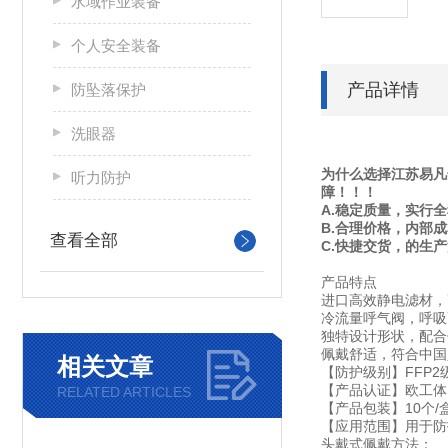
水域作业装备
个人安全装备
产品详情
防坠落保护
洗眼器
为什么选择江苏易凡
听力防护
障！！！
A.稳定质量，实行
B.合理价格，内部
查看全部
C.快捷交货，的生
产品特点
进口高效静电滤材，
冷流量呼气阀，呼吸
独特设计形状，配合
佩戴舒适，符合中国
相关文章
【防护级别】FFP2
【产品认证】欧工体EN
RELATED ARTICLES
【产品包装】10个/盒
【应用范围】用于防
头戴式佩戴方法：