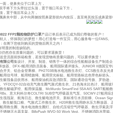
的一面，使鼻夹位于口罩上方，
，双手将下方头带拉过头顶，置于颈口耳朵下方，
头顶，置于颈后耳朵上方，
金属鼻夹中部，从中向两侧按照鼻梁形状向内按压，直至将其按压成鼻梁
 8822 FFP2颗粒物防护口罩
产品订单后表示已成为我们尊敬的客户！
轻人，怀揣我们的梦想！用心打造每一件宝贝，用心服务每一位FANS。
：在阁下您收到购买的货物后两天之内！
有明显的制造缺陷的。
但仍然存在质量问题的，可以要求退换货！
送货员面前拆箱检查，若发现货物有质量问题的，可以要求换货！
有限公司
集设计、开发、制造、销售于一体的综合性船舶设备生产制造企
释放器、DFX-I船用消防员装备、船用国际通岸接头、JUNIOR II德
合开关、铝合金登乘梯、PH2703B海水电池救生衣灯、CCS救生衣反光
用信号球、船用蜡旗绳、船用荧光标贴、船用管路标志色带色标箭头、船用发光箭
生艇筏备品饮用水、船用柴油机应急消防泵、国际通语信号旗、罗勃逊、船
YFDCQY-02自动充气救生圈气胀式救生衣、21色海水比色计、船用玻璃钢垃
艇磁罗经、船用保温服、McMurdo SmartFind S5A AIS SART
PIRBs、意大利科尔奇COLTRI SUB空气呼吸器充气泵、50CWY-2
筏筏架、航海日志、救生艇电池开关、新标准引水员软梯、Ocean Signal 
盔、救生艇筏口粮、气胀式工作救生衣、H20R救生筏用静水压力释放器、正
船用救生圈、海水电池救生圈灯、自给式压缩空气呼吸器、救生浮索及浮环、
钢灭火器支架、BillyPugh WVO-50 Work Vest、不锈钢消防