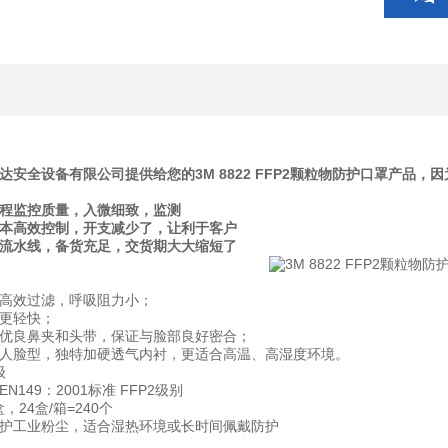
达安全设备有限公司提供给您的3M 8822 FFP2颗粒物防护口罩产品
全程监控质量，入微细致，监测
成本高效控制，开支减少了，让利于客户
产流水线，备货充足，交货期大大缩短了
高效过滤，呼吸阻力小；
更轻快；
优良鼻夹和头带，保证与脸部良好密合；
人脸型，独特加硬透气内衬，更适合高温、高湿度环境。
级
149：2001标准 FFP2级别
，24盒/箱=240个
护工业粉尘，适合湿热环境或长时间佩戴防护