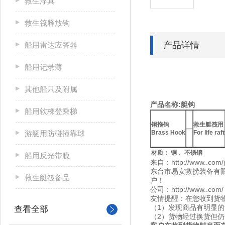
救生浮具
救生筏释放钩
产品详情
船用雷达应答器
船用记录薄
其他船只及附属
产品名称:艇钩
船用软梯登乘梯
铜拖钩
救生艇筏用
—
游艇用防碰撞靠球
Brass Hook
For life raft
材质：
铜 、不锈钢
船用反光带膜
来自：http://www..com/j
东台市易安救捞装备有限
救生艇筏备品
户！
公司：http://www..com/
友情提醒：在您收到货
（1）发现商品有明显
查看全部
（2）货物经过换货但